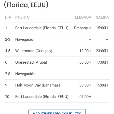
(Florida, EEUU)
DÍA
PUERTO
LLEGADA
SALIDA
1
Fort Lauderdale (Florida, EEUU)
Embarque
15:00H
2-3
Navegación
--
--
4-5
Willemstad (Curaçao)
12:00H
23:00H
6
Oranjestad (Aruba)
08:00H
17:00H
7-8
Navegación
--
--
9
Half Moon Cay (Bahamas)
08:00H
15:00H
10
Fort Lauderdale (Florida, EEUU)
07:00H
--
VER ITINERARIO COMPLETO