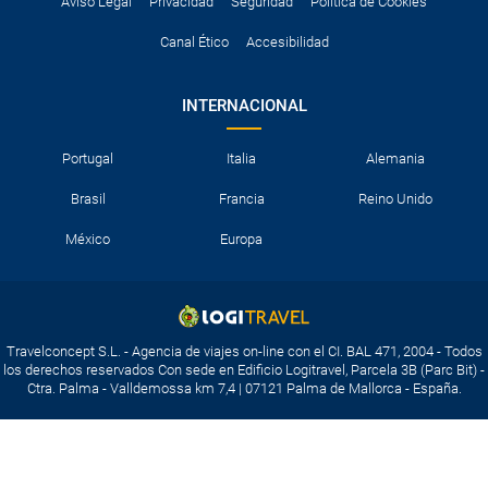
Aviso Legal
Privacidad
Seguridad
Política de Cookies
Canal Ético
Accesibilidad
INTERNACIONAL
Portugal
Italia
Alemania
Brasil
Francia
Reino Unido
México
Europa
Travelconcept S.L. - Agencia de viajes on-line con el CI. BAL 471, 2004 - Todos
los derechos reservados Con sede en Edificio Logitravel, Parcela 3B (Parc Bit) -
Ctra. Palma - Valldemossa km 7,4 | 07121 Palma de Mallorca - España.