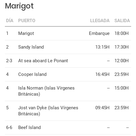
Marigot
DÍA
PUERTO
LLEGADA
SALIDA
1
Marigot
Embarque
18:00H
2
Sandy Island
13:15H
17:30H
2-3
At sea aboard Le Ponant
--
12:00H
4
Cooper Island
16:45H
23:59H
4
Isla Norman (Islas Vírgenes
--
15:00H
Británicas)
5
Jost van Dyke (Islas Vírgenes
09:45H
23:59H
Británicas)
6-6
Beef Island
--
--