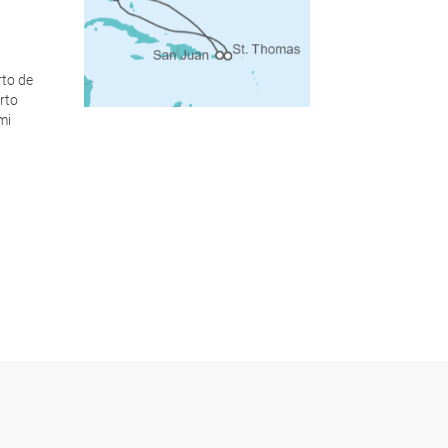
rto de
rto
mi