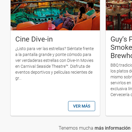
Cine Dive-in
Guy’s 
Smoke
¿Listo para ver las estrellas? Siéntate frente
Brewh
a la pantalla grande y ponte cómodo para
ver verdaderas estrellas con Dive-In Movies
BBQ tradici
en Carnival Seaside Theatre™. Disfruta de
los platos d
eventos deportivos y películas recientes de
mismo sobr
gr...
servirlos en
exclusiva l
Cervecería d
VER MÁS
Tenemos mucha
más información d