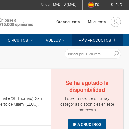
€
Origen
MADRID (MAD)
ES
EUR
Crear cuenta
Mi cuenta
+
CIRCUITOS
VUELOS
MÁS PRODUCTOS
Se ha agotado la
disponibilidad
Lo sentimos, pero no hay
Amalie (St. Thomas), San
categorias disponibles en este
erto de Miami (EEUU).
momento
IR A CRUCEROS