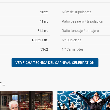
2022
Núm de Tripulantes
41 m.
Ratio pasajero / tripulación
344 m.
Ratio tonelaje / pasajero
183521 tn.
Nº Cubiertas
5362
Nº Camarotes
VER FICHA TÉCNICA DEL CARNIVAL CELEBRATION
..