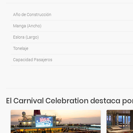
Año de Construcción
Manga (Ancho)
Eslora (Largo)
Tonelaje
Capacidad Pasajeros
El Carnival Celebration destaca por.