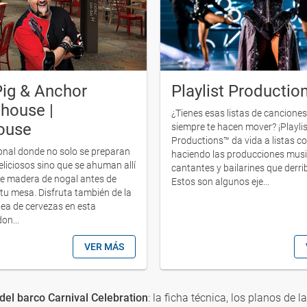
Pig & Anchor
Playlist Productio
house |
¿Tienes esas listas de cancione
ouse
siempre te hacen mover? ¡Playlis
Productions™ da vida a listas c
onal donde no solo se preparan
haciendo las producciones musi
eliciosos sino que se ahuman allí
cantantes y bailarines que derri
e madera de nogal antes de
Estos son algunos eje...
 tu mesa. Disfruta también de la
ínea de cervezas en esta
on...
VER MÁS
el barco Carnival Celebration
: la ficha técnica, los planos de l