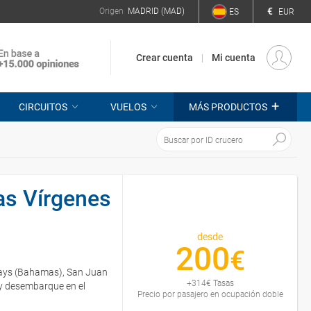
€
Origen
MADRID (MAD)
ES
EUR
Crear cuenta
Mi cuenta
+
CIRCUITOS
VUELOS
MÁS PRODUCTOS
las Vírgenes
desde
200
€
 Cays (Bahamas), San Juan
+
314
€
Tasas
) y desembarque en el
Precio por pasajero en ocupación doble