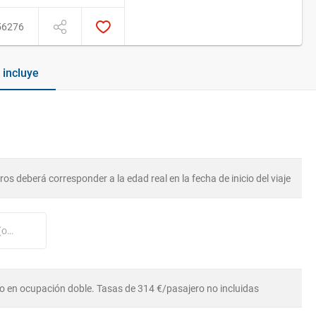
56276
ye / No incluye
os deberá corresponder a la edad real en la fecha de inicio del viaje
Nº tarjeta cliente Carnival Cruise Line (opcional)
o en ocupación doble. Tasas de 314 €/pasajero no incluidas