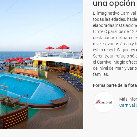
una opción 
El imaginativo Carnival
todas las edades, hacie
elaboradas instalacion
Circle C para los de 12
destacados del barco e
niveles, varias áreas y 
estilo resort. Si quiere
Serenity, un refugio só
el Carnival Magic ofre
del nivel del mar, y var
familias.
Forma parte de la flota
Más info
Carnival 