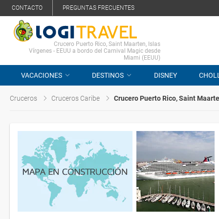
CONTACTO
PREGUNTAS FRECUENTES
Crucero Puerto Rico, Saint Maarten, Islas
Vírgenes - EEUU a bordo del Carnival Magic desde
Miami (EEUU)
VACACIONES
DESTINOS
DISNEY
CHOL
Cruceros
Cruceros Caribe
Crucero Puerto Rico, Saint Maarte