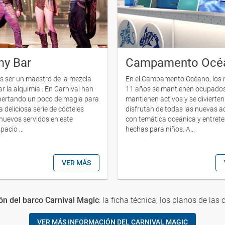
my Bar
Campamento Océ
s ser un maestro de la mezcla
En el Campamento Océano, los n
r la alquimia . En Carnival han
11 años se mantienen ocupados
pertando un poco de magia para
mantienen activos y se divierte
 deliciosa serie de cócteles
disfrutan de todas las nuevas a
nuevos servidos en este
con temática oceánica y entret
pacio ...
hechas para niños. A...
VER MÁS
n del barco Carnival Magic
: la ficha técnica, los planos de las 
VER MÁS INFORMACIÓN DEL CARNIVAL MAGIC