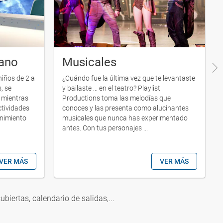
ano
Musicales
iños de 2 a
¿Cuándo fue la última vez que te levantaste
, se
y bailaste ... en el teatro? Playlist
n mientras
Productions toma las melodías que
ctividades
conoces y las presenta como alucinantes
enimiento
musicales que nunca has experimentado
antes. Con tus personajes ...
VER MÁS
VER MÁS
cubiertas, calendario de salidas,...