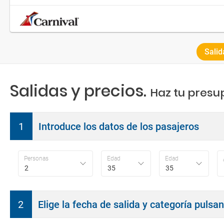
Salid
Salidas y precios.
Haz tu presu
1
Introduce los datos de los pasajeros
Personas
Edad
Edad
2
35
35
2
Elige la fecha de salida y categoría pulsa