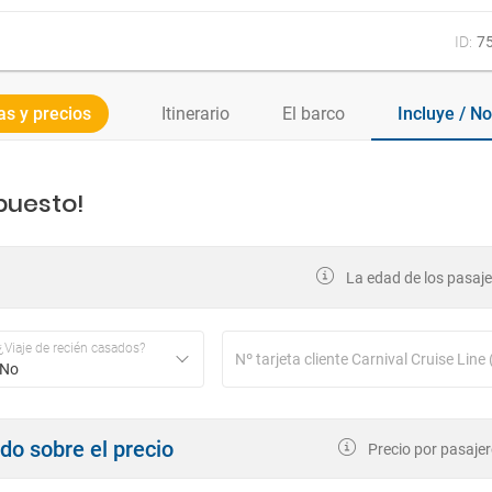
ID:
7
as y precios
Itinerario
El barco
Inclu
puesto!
La edad de los pasajer
¿Viaje de recién casados?
No
ndo sobre el precio
Precio por pasajer