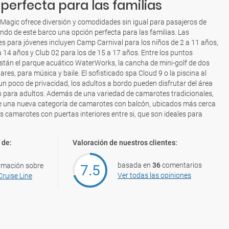
perfecta para las familias
 Magic ofrece diversión y comodidades sin igual para pasajeros de
ndo de este barco una opción perfecta para las familias. Las
es para jóvenes incluyen Camp Carnival para los niños de 2 a 11 años,
 a 14 años y Club 02 para los de 15 a 17 años. Entre los puntos
stán el parque acuático WaterWorks, la cancha de mini-golf de dos
bares, para música y baile. El sofisticado spa Cloud 9 o la piscina al
s un poco de privacidad, los adultos a bordo pueden disfrutar del área
lo para adultos. Además de una variedad de camarotes tradicionales,
ce una nueva categoría de camarotes con balcón, ubicados más cerca
ios camarotes con puertas interiores entre si, que son ideales para
 de:
Valoración de nuestros clientes:
basada en
36
comentarios
rmación sobre
7.5
Ver todas las opiniones
Cruise Line