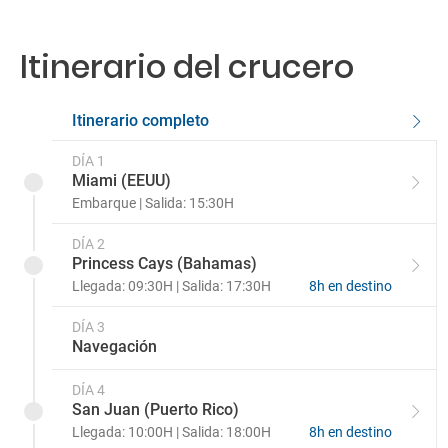
Exterior con Balcón Cloud 9 Spa
Interior 4A
Grand Suite GS
8P
Itinerario del crucero
Interior 4C
Exterior con Balcón 8M
Interior 4D
Exterior con Balcón Premium Vista 9C
Itinerario completo
Interior 4E
Exterior con Balcón 7C
DÍA 1
Miami (EEUU)
Embarque | Salida: 15:30H
Interior 4F
Exterior con balcón 8A
DÍA 2
Interior 4G
Exterior con Balcón
Princess Cays (Bahamas)
Llegada: 09:30H | Salida: 17:30H
8h en destino
Interior 4H
Exterior con Balcón 8C
DÍA 3
Interior con ventana (vista obstruida)
Navegación
Exterior con Balcón 8D
4J
DÍA 4
Exterior con Balcón 8E
San Juan (Puerto Rico)
Llegada: 10:00H | Salida: 18:00H
8h en destino
Exterior con Balcón 8N