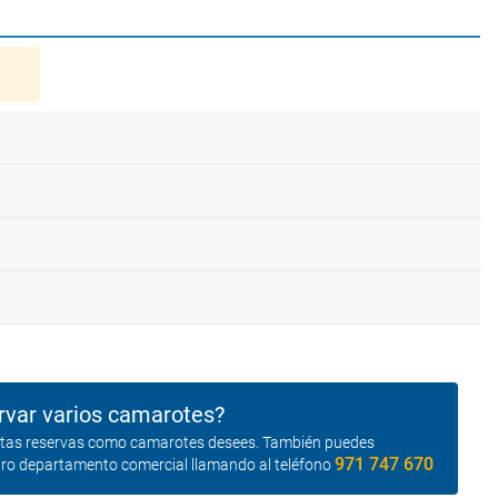
rvar varios camarotes?
antas reservas como camarotes desees. También puedes
971 747 670
tro departamento comercial llamando al teléfono