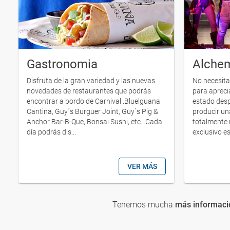
Gastronomia
Alche
Disfruta de la gran variedad y las nuevas
No necesita
novedades de restaurantes que podrás
para aprecia
encontrar a bordo de Carnival .Bluelguana
estado des
Cantina, Guy´s Burguer Joint, Guy´s Pig &
producir una
Anchor Bar-B-Que, Bonsai Sushi, etc...Cada
totalmente 
día podrás dis...
exclusivo es
VER MÁS
Tenemos mucha
más informació