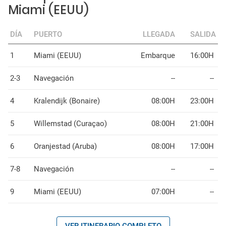
Miami (EEUU)
DÍA
PUERTO
LLEGADA
SALIDA
1
Miami (EEUU)
Embarque
16:00H
2-3
Navegación
--
--
4
Kralendijk (Bonaire)
08:00H
23:00H
5
Willemstad (Curaçao)
08:00H
21:00H
6
Oranjestad (Aruba)
08:00H
17:00H
7-8
Navegación
--
--
9
Miami (EEUU)
07:00H
--
VER ITINERARIO COMPLETO