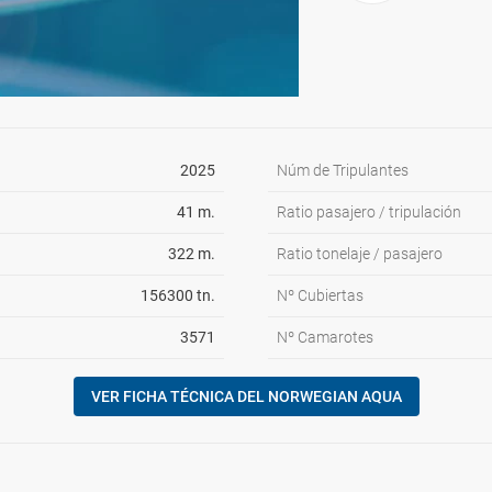
2025
Núm de Tripulantes
41 m.
Ratio pasajero / tripulación
322 m.
Ratio tonelaje / pasajero
156300 tn.
Nº Cubiertas
3571
Nº Camarotes
VER FICHA TÉCNICA DEL NORWEGIAN AQUA