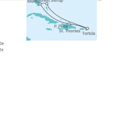
de
te