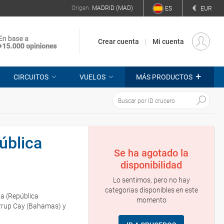
€
Origen
MADRID (MAD)
ES
EUR
Crear cuenta
Mi cuenta
+
CIRCUITOS
VUELOS
MÁS PRODUCTOS
ública
Se ha agotado la
disponibilidad
Lo sentimos, pero no hay
categorias disponibles en este
ta (República
momento
tirrup Cay (Bahamas) y