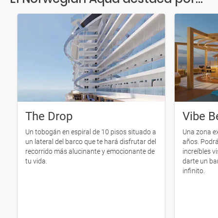
The Drop
Vibe B
Un tobogán en espiral de 10 pisos situado a
Una zona ex
un lateral del barco que te hará disfrutar del
años. Podrás
recorrido más alucinante y emocionante de
increíbles 
tu vida.
darte un bañ
infinito.