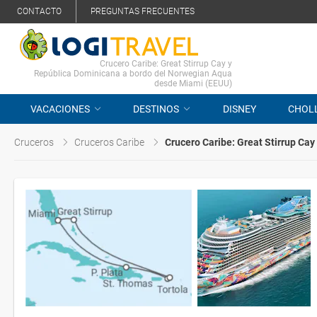
CONTACTO
PREGUNTAS FRECUENTES
Crucero Caribe: Great Stirrup Cay y
República Dominicana a bordo del Norwegian Aqua
desde Miami (EEUU)
VACACIONES
DESTINOS
DISNEY
CHOL
Cruceros
Cruceros Caribe
Crucero Caribe: Great Stirrup Ca