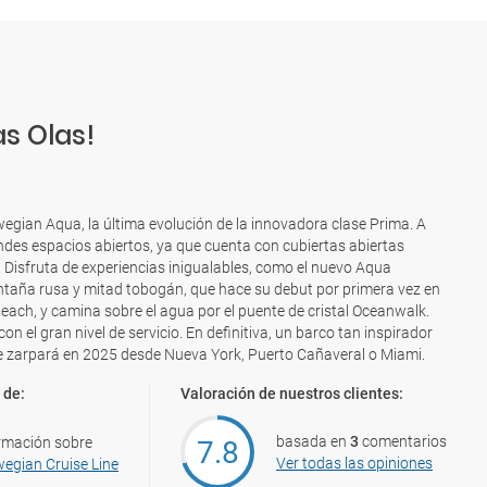
s Olas!
egian Aqua, la última evolución de la innovadora clase Prima. A
des espacios abiertos, ya que cuenta con cubiertas abiertas
 Disfruta de experiencias inigualables, como el nuevo Aqua
ntaña rusa y mitad tobogán, que hace su debut por primera vez en
 Beach, y camina sobre el agua por el puente de cristal Oceanwalk.
n el gran nivel de servicio. En definitiva, un barco tan inspirador
e zarpará en 2025 desde Nueva York, Puerto Cañaveral o Miami.
 de:
Valoración de nuestros clientes:
basada en
3
comentarios
rmación sobre
7.8
Ver todas las opiniones
egian Cruise Line