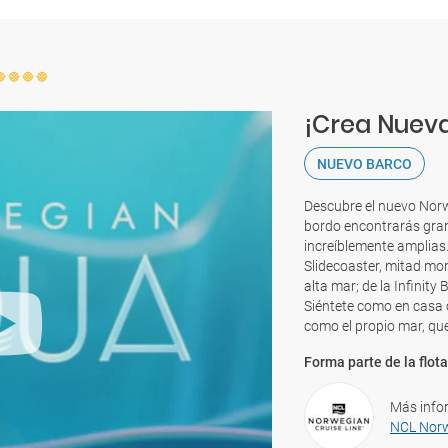
¡Crea Nueva
NUEVO BARCO
Descubre el nuevo Norw
bordo encontrarás gran
increíblemente amplias.
Slidecoaster, mitad mo
alta mar; de la Infinity
Siéntete como en casa co
como el propio mar, qu
Forma parte de la flota
Más info
NCL Norw