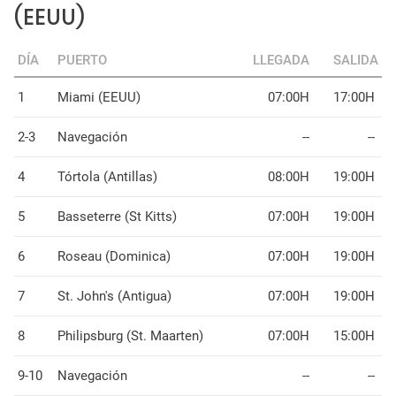
(EEUU)
DÍA
PUERTO
LLEGADA
SALIDA
1
Miami (EEUU)
07:00H
17:00H
2-3
Navegación
--
--
4
Tórtola (Antillas)
08:00H
19:00H
5
Basseterre (St Kitts)
07:00H
19:00H
6
Roseau (Dominica)
07:00H
19:00H
7
St. John's (Antigua)
07:00H
19:00H
8
Philipsburg (St. Maarten)
07:00H
15:00H
9-10
Navegación
--
--