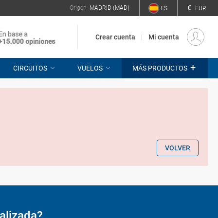
€
Origen
MADRID (MAD)
ES
EUR
Crear cuenta
Mi cuenta
+
CIRCUITOS
VUELOS
MÁS PRODUCTOS
VOLVER
alizada?