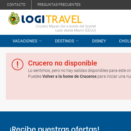
CONTACTO
PREGUNTAS FRECUENTES
Crucero Mayan Sol a bordo del Scarlet
Lady desde Miami (EEUU)
VACACIONES
DESTINOS
DISNEY
CHOL
Crucero no disponible
Lo sentimos, pero no hay salidas disponibles para este cr
Puedes
Volver a la home de Cruceros
para iniciar una n
¡Recibe nuestras ofertas!