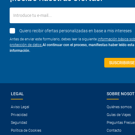
Introduce tu e-mail...
Quiero recibir ofertas personalizadas en base a mis intereses
Antes de enviar este formulario, debes leer la siguiente
información básica sob
protección de datos
Al continuar con el proceso, manifiestas haber leído esta
información.
SUSCRIBIRSE
LEGAL
SOBRE NOSO
Aviso Legal
Quiénes somos
Privacidad
Guías de Viajes
Seguridad
Preguntas Frecue
Política de Cookies
Contacto