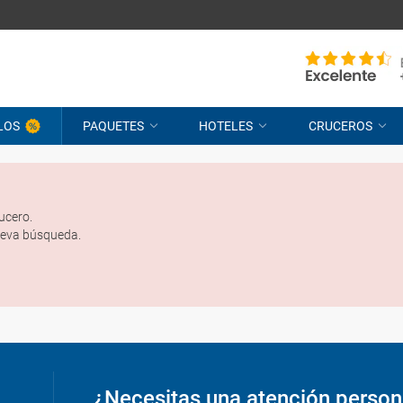
LOS
PAQUETES
HOTELES
CRUCEROS
ucero.
ueva búsqueda.
¿Necesitas una atención person