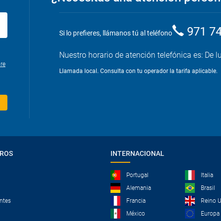
971 7
Si lo prefieres, llámanos tú al teléfono
Nuestro horario de atención telefónica es: De l
re
Llamada local. Consulta con tu operador la tarifa aplicable.
TROS
INTERNACIONAL
Portugal
Italia
Alemania
Brasil
ntes
Francia
Reino 
México
Europa