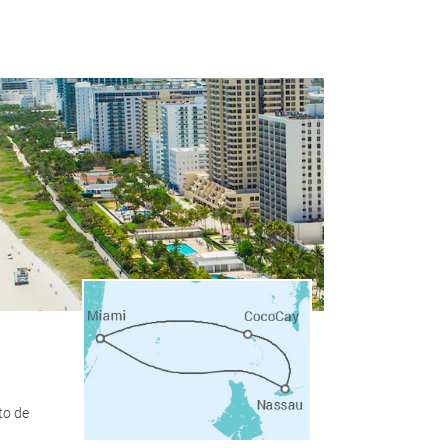
626
-
€
644
-
€
585
-
€
659
€
677
€
660
€
720
€
714
€
to de
-