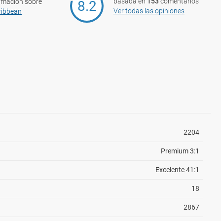
basada en
153
comentarios
rmación sobre
8.2
Ver todas las opiniones
ribbean
2204
Premium 3:1
Excelente 41:1
18
2867