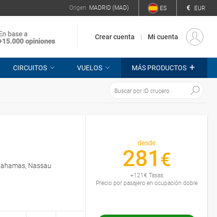
€
Origen
MADRID (MAD)
ES
EUR
Crear cuenta
Mi cuenta
+
CIRCUITOS
VUELOS
MÁS PRODUCTOS
desde
281
€
, Bahamas, Nassau
+
121
€
Tasas
Precio por pasajero en ocupación doble