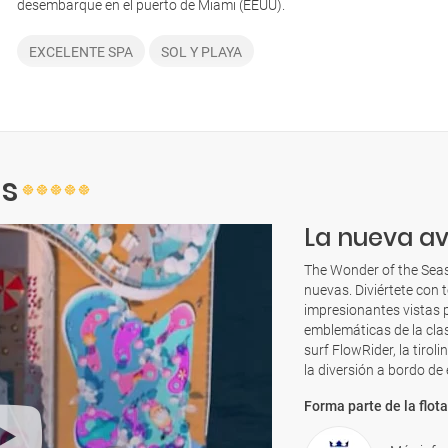
desembarque en el puerto de Miami (EEUU).
EXCELENTE SPA
SOL Y PLAYA
as
La nueva a
The Wonder of the Seas
nuevas. Diviértete con t
impresionantes vistas 
emblemáticas de la clas
surf FlowRider, la tirol
la diversión a bordo de
Forma parte de la flota