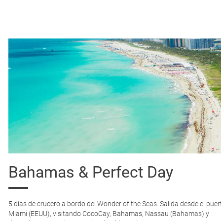
2.633
620
2.505
522
€
€
€
€
602
1.808
541
1.899
€
€
€
€
528
562
1.076
1.003
€
€
€
€
596
563
€
€
620
583
€
€
542
587
€
€
676
615
€
€
Bahamas & Perfect Day
482
652
€
€
5 días de crucero a bordo del Wonder of the Seas. Salida desde el puer
917
-
€
Miami (EEUU), visitando CocoCay, Bahamas, Nassau (Bahamas) y