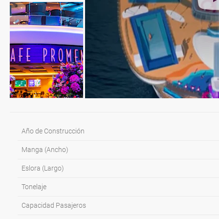
Año de Construcción
Manga (Ancho)
Eslora (Largo)
Tonelaje
Capacidad Pasajeros