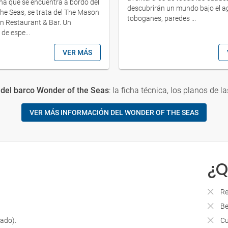
ña que se encuentra a bordo del
descubrirán un mundo bajo el ag
he Seas, se trata del The Mason
toboganes, paredes ...
n Restaurant & Bar. Un
de espe...
VER MÁS
del barco Wonder of the Seas
: la ficha técnica, los planos de la
VER MÁS INFORMACIÓN DEL WONDER OF THE SEAS
¿Q
Re
Be
lado).
Cu