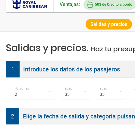
Ventajas:
50$ de Crédito a bordo
Salidas y precios
Salidas y precios.
Haz tu presu
1
Introduce los datos de los pasajeros
Personas
Edad
Edad
2
35
35
2
Elige la fecha de salida y categoría pulsa