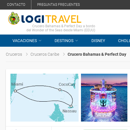
CONTACTO
PREGUNTAS FRECUENTES
Crucero Bahamas & Perfect Day a bordo
del Wonder of the Seas desde Miami (EEUU)
VACACIONES
DESTINOS
DISNEY
CHOL
Cruceros
Cruceros Caribe
Crucero Bahamas & Perfect Day