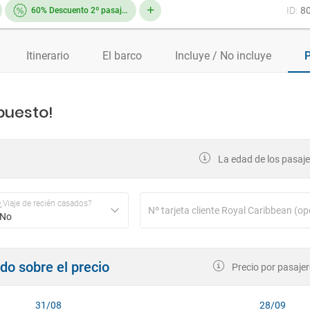
ID:
8
60% Descuento 2º pasajero
Itinerario
El barco
Incluye / No incluye
P
puesto!
La edad de los pasajer
¿Viaje de recién casados?
No
ndo sobre el precio
Precio por pasajer
31/08
28/09