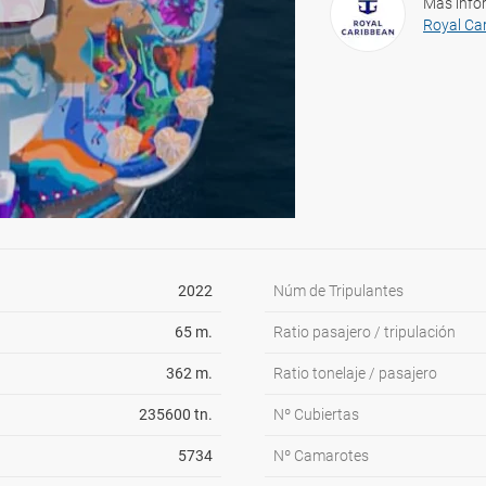
Más info
Royal Ca
2022
Núm de Tripulantes
65 m.
Ratio pasajero / tripulación
362 m.
Ratio tonelaje / pasajero
235600 tn.
Nº Cubiertas
5734
Nº Camarotes