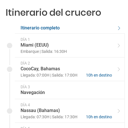
Itinerario del crucero
Balcón vista mar 3D
AquaTheater Suite A3
Balcón vista mar 1D
Owners Suite OS
Itinerario completo
Balcón vista mar 2D
Junior Suite J3
DÍA 1
Miami (EEUU)
Embarque | Salida: 16:30H
Balcón conectado CB
DÍA 2
Balcón grande 2C
CocoCay, Bahamas
Llegada: 07:00H | Salida: 17:00H
10h en destino
Balcón vista mar 4D
DÍA 3
Navegación
Balcón grande 1C
DÍA 4
Balcón vista Central Park 1J
Nassau (Bahamas)
Llegada: 07:30H | Salida: 17:30H
10h en destino
Ultra Espacioso con balcón 1A