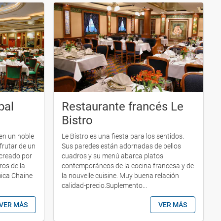
pal
Restaurante francés Le
Bistro
 en un noble
Le Bistro es una fiesta para los sentidos.
sfrutar de un
Sus paredes están adornadas de bellos
creado por
cuadros y su menú abarca platos
os de la
contemporáneos de la cocina francesa y de
ica Chaine
la nouvelle cuisine. Muy buena relación
calidad-precio.Suplemento...
VER MÁS
VER MÁS