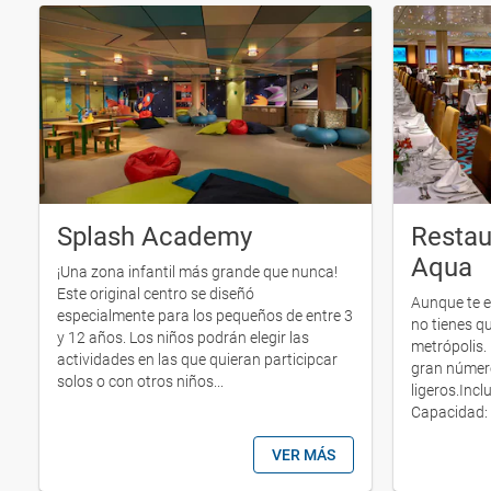
Splash Academy
Restau
Aqua
¡Una zona infantil más grande que nunca!
Este original centro se diseñó
Aunque te e
especialmente para los pequeños de entre 3
no tienes qu
y 12 años. Los niños podrán elegir las
metrópolis. 
actividades en las que quieran participcar
gran número
solos o con otros niños...
ligeros.Incl
Capacidad: 
VER MÁS