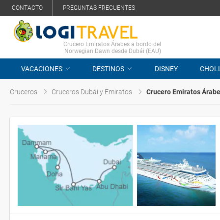
CONTACTO
PREGUNTAS FRECUENTES
Crucero Emiratos Árabes a bordo del
Norwegian Dawn desde Dubái (EAU)
VACACIONES
DESTINOS
DISNEY
CHOL
Cruceros
Cruceros Dubái y Emiratos
Crucero Emiratos Árab