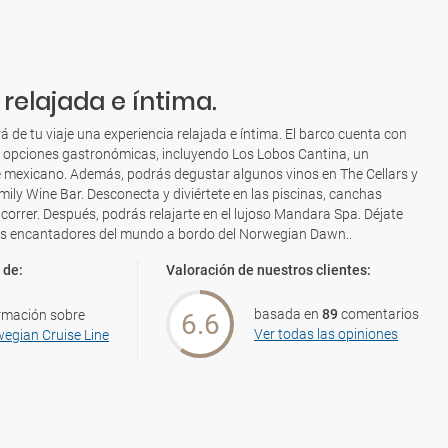
 relajada e íntima.
de tu viaje una experiencia relajada e íntima. El barco cuenta con
 opciones gastronómicas, incluyendo Los Lobos Cantina, un
e mexicano. Además, podrás degustar algunos vinos en The Cellars y
ily Wine Bar. Desconecta y diviértete en las piscinas, canchas
 correr. Después, podrás relajarte en el lujoso Mandara Spa. Déjate
más encantadores del mundo a bordo del Norwegian Dawn..
 de:
Valoración de nuestros clientes:
basada en
89
comentarios
rmación sobre
6.6
Ver todas las opiniones
egian Cruise Line