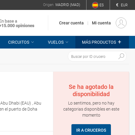
€
Origen
MADRID (MAD)
ES
EUR
Crear cuenta
Mi cuenta
+
CIRCUITOS
VUELOS
MÁS PRODUCTOS
Se ha agotado la
disponibilidad
Lo sentimos, pero no hay
, Abu Dhabi (EAU) , Abu
categorias disponibles en este
en el puerto de Doha
momento
IR A CRUCEROS