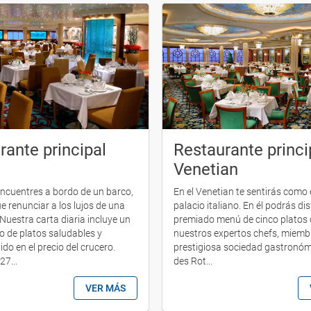
rante principal
Restaurante princi
Venetian
ncuentres a bordo de un barco,
En el Venetian te sentirás como
e renunciar a los lujos de una
palacio italiano. En él podrás di
Nuestra carta diaria incluye un
premiado menú de cinco platos 
 de platos saludables y
nuestros expertos chefs, miembr
uido en el precio del crucero.
prestigiosa sociedad gastronóm
27...
des Rot...
VER MÁS