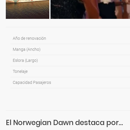
Año de renovación
Manga (Ancho)
Eslora (Largo)
Tonelaje
Capacidad Pasajeros
El Norwegian Dawn destaca por...