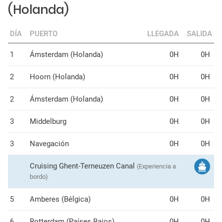
(Holanda)
DÍA
PUERTO
LLEGADA
SALIDA
1
Ámsterdam (Holanda)
0H
0H
2
Hoorn (Holanda)
0H
0H
2
Ámsterdam (Holanda)
0H
0H
3
Middelburg
0H
0H
3
Navegación
0H
0H
Cruising Ghent-Terneuzen Canal
(Experiencia a
bordo)
5
Amberes (Bélgica)
0H
0H
6
Rotterdam (Países Bajos)
0H
0H