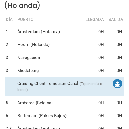
(Holanda)
DÍA
PUERTO
LLEGADA
SALIDA
1
Ámsterdam (Holanda)
0H
0H
2
Hoorn (Holanda)
0H
0H
3
Navegación
0H
0H
3
Middelburg
0H
0H
Cruising Ghent-Terneuzen Canal
(Experiencia a
bordo)
5
Amberes (Bélgica)
0H
0H
6
Rotterdam (Países Bajos)
0H
0H
7-8
Ámsterdam (Holanda)
0H
0H