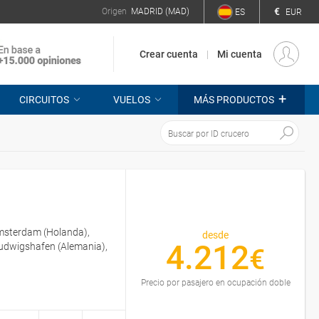
€
Origen
MADRID (MAD)
ES
EUR
Crear cuenta
Mi cuenta
+
CIRCUITOS
VUELOS
MÁS PRODUCTOS
Ámsterdam (Holanda),
desde
4.212
Ludwigshafen (Alemania),
€
Precio por pasajero en ocupación doble