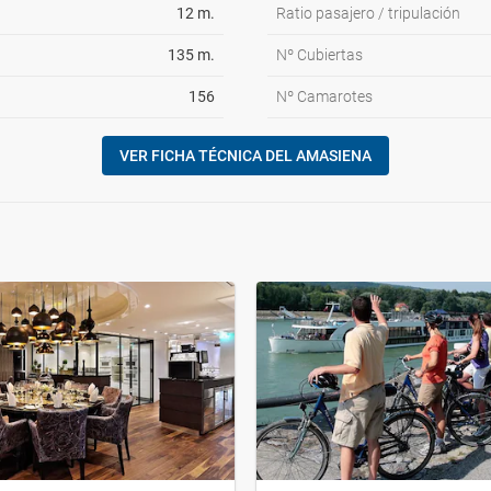
12 m.
Ratio pasajero / tripulación
135 m.
Nº Cubiertas
156
Nº Camarotes
VER FICHA TÉCNICA DEL AMASIENA