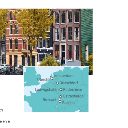
es
 en el