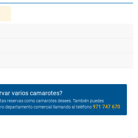
rvar varios camarotes?
antas reservas como camarotes desees. También puedes
971 747 670
tro departamento comercial llamando al teléfono