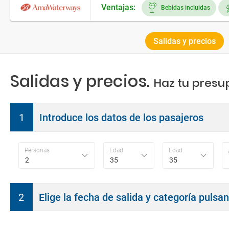
Ventajas:
Bebidas incluidas
Salidas y precios
Salidas y precios.
Haz tu presu
1
Introduce los datos de los pasajeros
Personas
Edad
Edad
2
35
35
2
Elige la fecha de salida y categoría pulsa