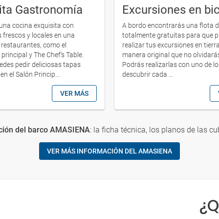
ita Gastronomía
Excursiones en bic
 una cocina exquisita con
A bordo encontrarás una flota de
s frescos y locales en una
totalmente gratuitas para que 
 restaurantes, como el
realizar tus excursiones en tierr
principal y The Chef's Table.
manera original que no olvidará
des pedir deliciosas tapas
Podrás realizarlas con uno de lo
en el Salón Princip...
descubrir cada ...
VER MÁS
ción del barco AMASIENA
: la ficha técnica, los planos de las cu
VER MÁS INFORMACIÓN DEL AMASIENA
¿Q