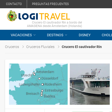
CONTACTO
PREGUNTAS FRECUENTES
Crucero El cautivador Rin a bordo del
AMASIENA desde Ámsterdam (Holanda)
VACACIONES
DESTINOS
DISNEY
CHOL
Cruceros
Cruceros Fluviales
Crucero El cautivador Rin