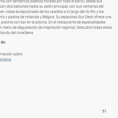
a con llamativos diseños florales por todo el barco, desde sus
on dos balcones hasta su salón principal, con sus ventanas del
en vistas excepcionales de los castillos a lo largo del río Rin y los
ento y pastos de Holanda y Bélgica. Su espacioso Sun Deck ofrece una
 piscina con bar en la piscina. En el restaurante de especialidades
un menú de degustación de inspiración regional. Descubre todas estas
 bordo del AmaSiena.
 de:
rmación sobre
erways
51