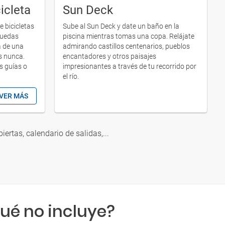
icleta
Sun Deck
 bicicletas
Sube al Sun Deck y date un baño en la
puedas
piscina mientras tomas una copa. Relájate
a de una
admirando castillos centenarios, pueblos
s nunca.
encantadores y otros paisajes
s guías o
impresionantes a través de tu recorrido por
el río.
VER MÁS
biertas, calendario de salidas,...
ué no incluye?