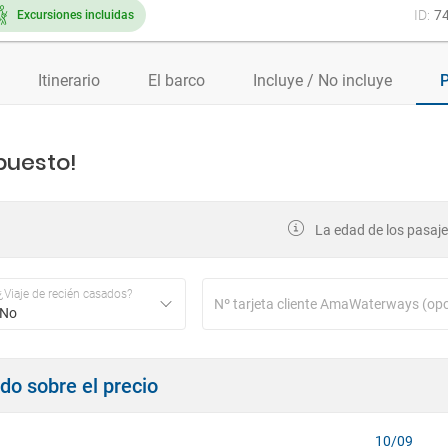
ID:
7
Excursiones incluidas
Itinerario
El barco
Incluye / No incluye
P
puesto!
La edad de los pasajer
¿Viaje de recién casados?
No
ndo sobre el precio
10/09