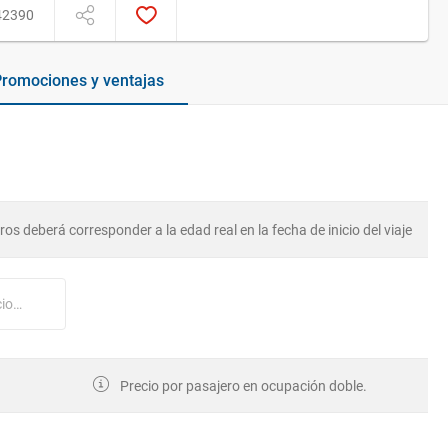
42390
romociones y ventajas
os deberá corresponder a la edad real en la fecha de inicio del viaje
Nº tarjeta cliente AmaWaterways (opcional)
Precio por pasajero en ocupación doble.