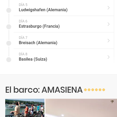
DÍA 5
Ludwigshafen (Alemania)
DÍA 6
Estrasburgo (Francia)
DÍA 7
Breisach (Alemania)
DÍA 8
Basilea (Suiza)
El barco: AMASIENA