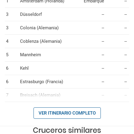
1
Ámsterdam (Holanda)
Embarque
--
3
Düsseldorf
--
--
3
Colonia (Alemania)
--
--
4
Coblenza (Alemania)
--
--
5
Mannheim
--
--
6
Kehl
--
--
6
Estrasburgo (Francia)
--
--
7
Breisach (Alemania)
--
--
VER ITINERARIO COMPLETO
Cruceros similares