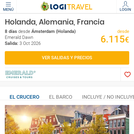
MENÚ
LOGIN
Holanda, Alemania, Francia
8 días
desde
Ámsterdam (Holanda)
desde
6.115
Emerald Dawn
€
Salida:
3 Oct 2026
VER SALIDAS Y PRECIOS
EL CRUCERO
EL BARCO
INCLUYE / NO INCLUY