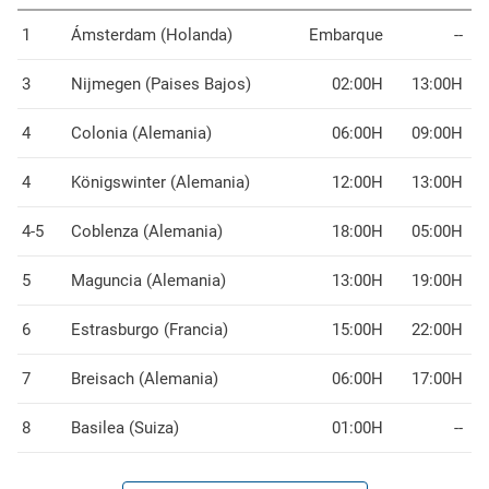
1
Ámsterdam (Holanda)
Embarque
--
3
Nijmegen (Paises Bajos)
02:00H
13:00H
4
Colonia (Alemania)
06:00H
09:00H
4
Königswinter (Alemania)
12:00H
13:00H
4-5
Coblenza (Alemania)
18:00H
05:00H
5
Maguncia (Alemania)
13:00H
19:00H
6
Estrasburgo (Francia)
15:00H
22:00H
7
Breisach (Alemania)
06:00H
17:00H
8
Basilea (Suiza)
01:00H
--