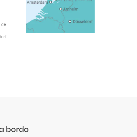
o de
dorf
 a bordo