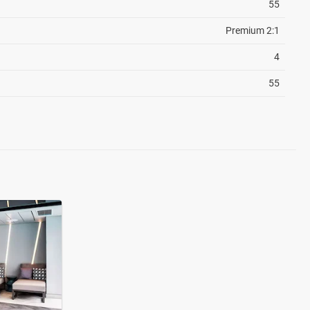
55
Premium 2:1
4
55