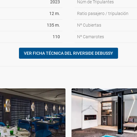
2023
Núm de Tripulantes
12 m.
Ratio pasajero / tripulación
135 m.
Nº Cubiertas
110
Nº Camarotes
VER FICHA TÉCNICA DEL RIVERSIDE DEBUSSY