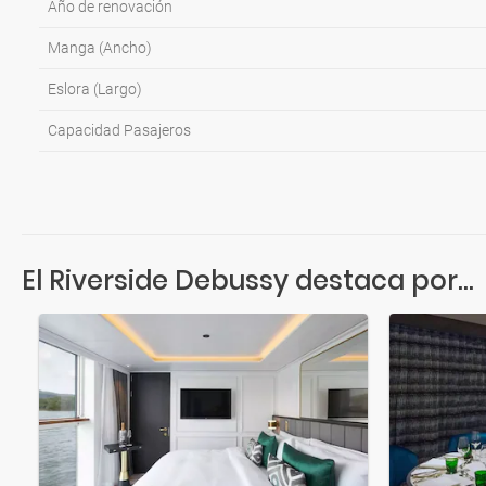
Año de renovación
Manga (Ancho)
Eslora (Largo)
Capacidad Pasajeros
El Riverside Debussy destaca por...