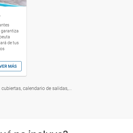
o
gantes
y garantiza
apeuta
ará de tus
los
VER MÁS
s cubiertas, calendario de salidas,...