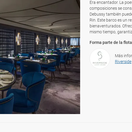
Era encantador. La poes
composiciones se consid
Debussy también pueden 
Rin. Este barco es un re
bienaventurados. Ofrec
mismo tiempo, garantiza
Forma parte de la flota
Más info
Riverside