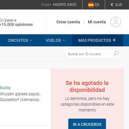
€
Origen
MADRID (MAD)
ES
EUR
Crear cuenta
Mi cuenta
+
CIRCUITOS
VUELOS
MÁS PRODUCTOS
Se ha agotado la
ebussy
disponibilidad
khuizen (paises bajos),
Lo sentimos, pero no hay
Düsseldorf (Alemania).
categorias disponibles en este
momento
IR A CRUCEROS