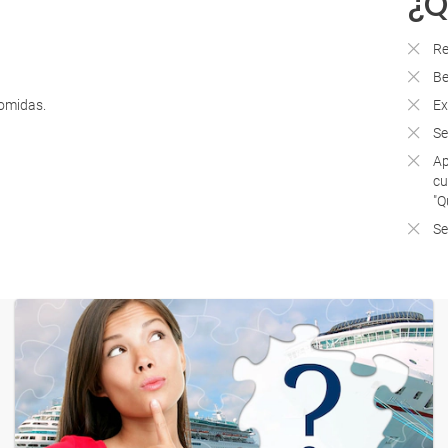
¿Q
Re
Be
comidas.
Ex
Se
Ap
cu
"Q
Se