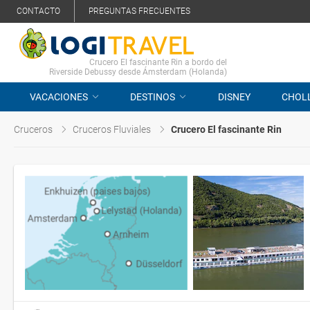
CONTACTO
PREGUNTAS FRECUENTES
Crucero El fascinante Rin a bordo del
Riverside Debussy desde Ámsterdam (Holanda)
VACACIONES
DESTINOS
DISNEY
CHOL
Cruceros
Cruceros Fluviales
Crucero El fascinante Rin