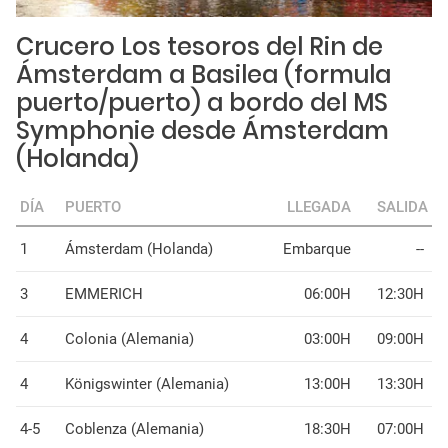
Crucero Los tesoros del Rin de
Ámsterdam a Basilea (formula
puerto/puerto) a bordo del MS
Symphonie desde Ámsterdam
(Holanda)
DÍA
PUERTO
LLEGADA
SALIDA
1
Ámsterdam (Holanda)
Embarque
--
3
EMMERICH
06:00H
12:30H
4
Colonia (Alemania)
03:00H
09:00H
4
Königswinter (Alemania)
13:00H
13:30H
4-5
Coblenza (Alemania)
18:30H
07:00H