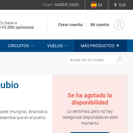
€
Origen
MADRID (MAD)
ES
EUR
Crear cuenta
Mi cuenta
+
CIRCUITOS
VUELOS
MÁS PRODUCTOS
nubio
Se ha agotado la
disponibilidad
Lo sentimos, pero no hay
pest (Hungría), Bratislava
categorias disponibles en este
y desembarque en el puerto
momento