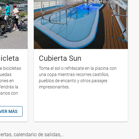
icleta
Cubierta Sun
 bicicletas
Toma el sol o refréscate en la piscina con
puedas
una copa mientras recorres castillos,
iones en
pueblos de encanto y otros paisajes
Tendrás la
impresionantes.
rarios con
VER MÁS
iertas, calendario de salidas,...