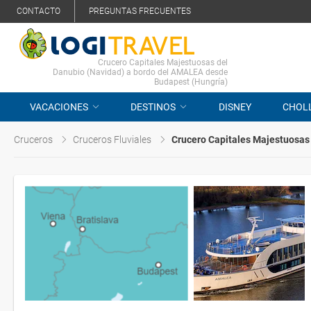
CONTACTO
PREGUNTAS FRECUENTES
Crucero Capitales Majestuosas del
Danubio (Navidad) a bordo del AMALEA desde
Budapest (Hungría)
VACACIONES
DESTINOS
DISNEY
CHOL
Cruceros
Cruceros Fluviales
Crucero Capitales Majestuosas