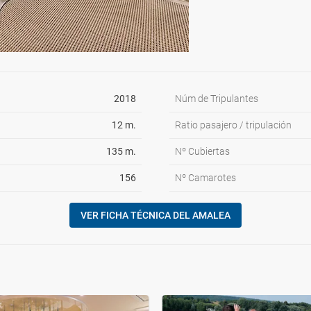
2018
Núm de Tripulantes
12 m.
Ratio pasajero / tripulación
135 m.
Nº Cubiertas
156
Nº Camarotes
VER FICHA TÉCNICA DEL AMALEA