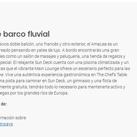
 barco fluvial
ivos doble balcón, uno francés y otro exterior, el AmaLea es un
 creado pensando en yates de lujo. A bordo encontrarás una gran
s como un salón de masajes y peluquería, una tienda de regalos y
pecial. El relajante Sun Deck cuenta con una piscina climatizada y un
tras que el vibrante Main Lounge ofrece un escenario perfecto para las
e. Vive una auténtica experiencia gastronómica en The Chef's Table.
a pista para caminar en Sun Deck, un gimnasio y una flota de
lmente gratuita, tendrás todo lo necesario para mantenerte activo y
egas por los grandes ríos de Europa.
 de:
rmación sobre
erways