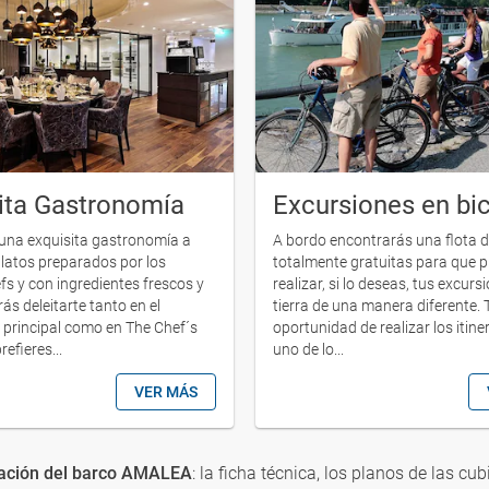
ita Gastronomía
Excursiones en bic
 una exquisita gastronomía a
A bordo encontrarás una flota de
latos preparados por los
totalmente gratuitas para que 
fs y con ingredientes frescos y
realizar, si lo deseas, tus excurs
ás deleitarte tanto en el
tierra de una manera diferente. 
 principal como en The Chef´s
oportunidad de realizar los itine
refieres...
uno de lo...
VER MÁS
ación del barco AMALEA
: la ficha técnica, los planos de las cub