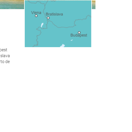
pest
islava
rto de