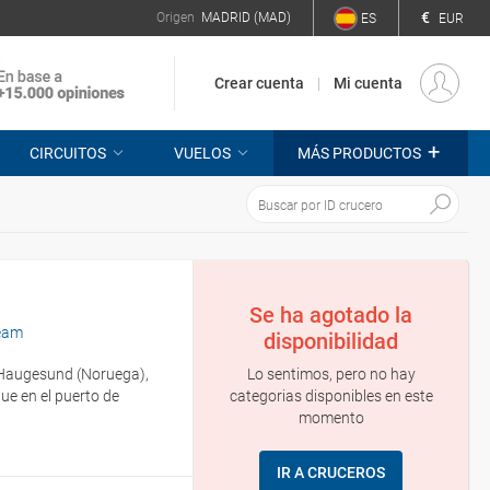
€
Origen
MADRID (MAD)
ES
EUR
Crear cuenta
Mi cuenta
+
CIRCUITOS
VUELOS
MÁS PRODUCTOS
Se ha agotado la
eam
disponibilidad
Lo sentimos, pero no hay
o Haugesund (Noruega),
categorias disponibles en este
e en el puerto de
momento
IR A CRUCEROS