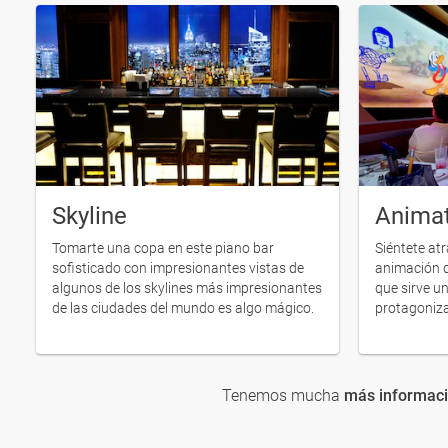
Skyline
Animat
Tomarte una copa en este piano bar
Siéntete atr
sofisticado con impresionantes vistas de
animación d
algunos de los skylines más impresionantes
que sirve u
de las ciudades del mundo es algo mágico.
protagoniza
Tenemos mucha
más informaci