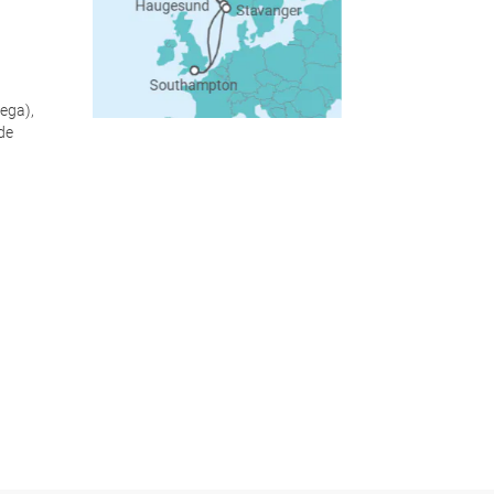
ega),
de