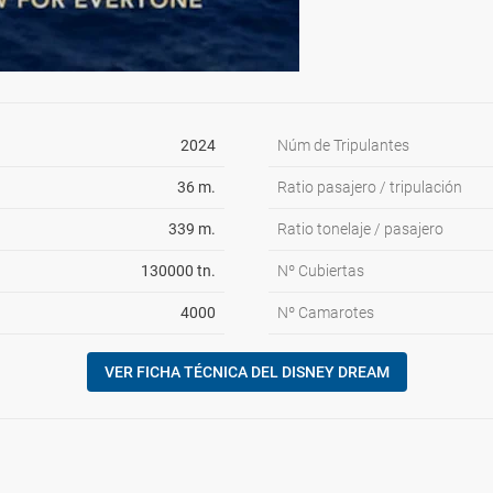
2024
Núm de Tripulantes
36 m.
Ratio pasajero / tripulación
339 m.
Ratio tonelaje / pasajero
130000 tn.
Nº Cubiertas
4000
Nº Camarotes
VER FICHA TÉCNICA DEL DISNEY DREAM