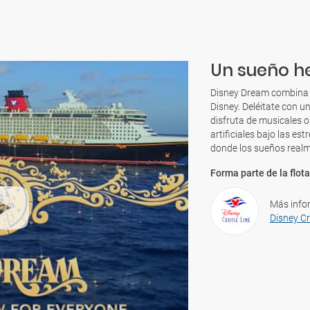
Un sueño h
Disney Dream combina el
Disney. Deléitate con 
disfruta de musicales o
artificiales bajo las es
donde los sueños realm
Forma parte de la flota
Más info
Disney Cr