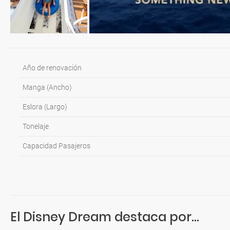
Año de renovación
Manga (Ancho)
Eslora (Largo)
Tonelaje
Capacidad Pasajeros
El Disney Dream destaca por...