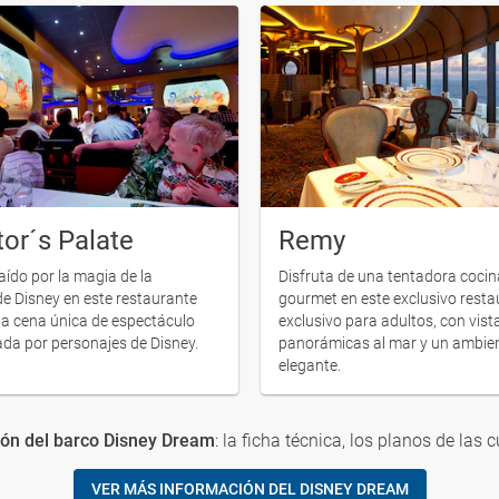
or´s Palate
Remy
aído por la magia de la
Disfruta de una tentadora coci
e Disney en este restaurante
gourmet en este exclusivo resta
na cena única de espectáculo
exclusivo para adultos, con vist
da por personajes de Disney.
panorámicas al mar y un ambie
elegante.
ón del barco Disney Dream
: la ficha técnica, los planos de las c
VER MÁS INFORMACIÓN DEL DISNEY DREAM