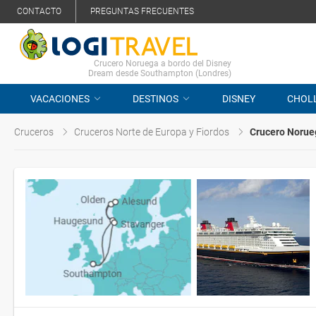
CONTACTO
PREGUNTAS FRECUENTES
Crucero Noruega a bordo del Disney
Dream desde Southampton (Londres)
VACACIONES
DESTINOS
DISNEY
CHOL
Cruceros
Cruceros Norte de Europa y Fiordos
Crucero Norue