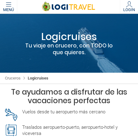
MENÚ
LOGIN
Logicruises
Tu viaje en crucero, con TODO lo
que quieres.
Cruceros
Logicruises
Te ayudamos a disfrutar de las
vacaciones perfectas
Vuelos desde tu aeropuerto más cercano
Traslados aeropuerto-puerto, aeropuerto-hotel y
viceversa