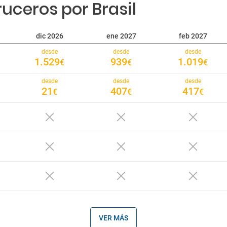
uceros por Brasil
dic 2026
ene 2027
feb 2027
desde
desde
desde
1.529
939
1.019
€
€
€
desde
desde
desde
21
407
417
€
€
€
desde
desde
2.879
1.949
€
€
VER MÁS