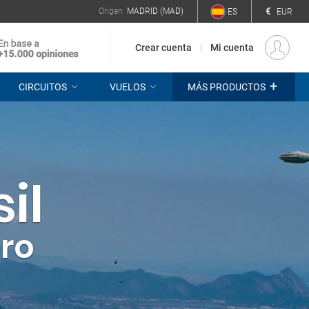
€
Origen
MADRID (MAD)
ES
EUR
Crear cuenta
Mi cuenta
+
CIRCUITOS
VUELOS
MÁS PRODUCTOS
il
ero