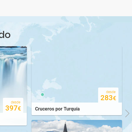
desde
16.597
€
desde
11.070
€
ndo
desde
8.990
€
desde
16.300
€
desde
283
€
desde
397
€
Cruceros por Turquía