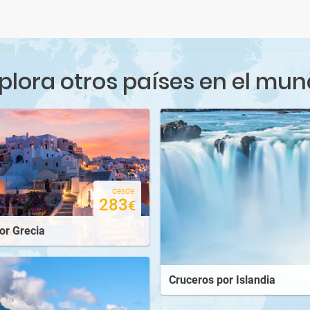
desde
6.641
€
desde
desde
45.585
28.275
€
€
plora otros países en el mu
desde
desde
19.100
11.800
€
€
desde
283
€
or Grecia
Cruceros por Islandia