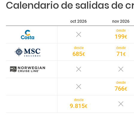
Calendario de salidas de cr
oct 2026
nov 2026
desde
199
€
desde
desde
685
71
€
€
desde
766
€
desde
9.815
€