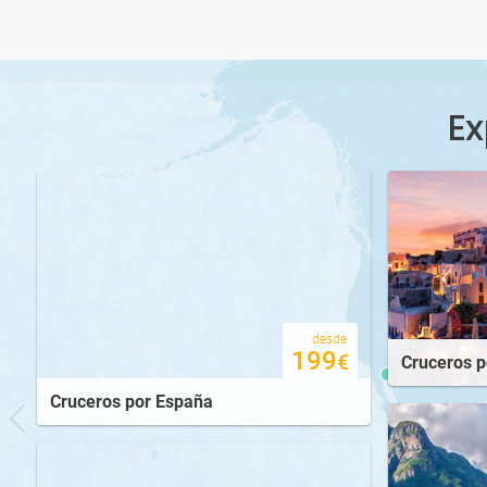
desde
8.028
€
Ex
desde
7.432
€
desde
199
€
Cruceros p
Cruceros por España