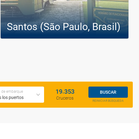
Santos (São Paulo, Brasil)
Cruceros desde Santos (São Paulo, Brasil)
Cruceros a Santos (São Paulo, Brasil)
.
1
9
3
5
3
o de embarque
BUSCAR
 los puertos
Cruceros
REINICIAR BÚSQUEDA