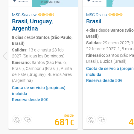
MSC Seaview
MSC Divina
Brasil, Uruguay,
Brasil
Argentina
4 días
desde
Santos (São
Brasil)
8 días
desde
Santos (São Paulo,
Salidas:
29 enero 2027; 12
Brasil)
22 febrero 2027; 1, 8 mar
Salidas:
13 dic hasta 28 feb
Itinerario:
Santos (São Pa
2027 (Salidas los Domingos)
Brasil), Buzios (Brasil)
Itinerario:
Santos (São Paulo,
Brasil), Camboriu (Brasil) , Punta
Cuota de servicio (propin
del Este (Uruguay), Buenos Aires
incluida
(Argentina)
Reserva desde 50€
Cuota de servicio (propinas)
incluida
Reserva desde 50€
desde
681
4
€