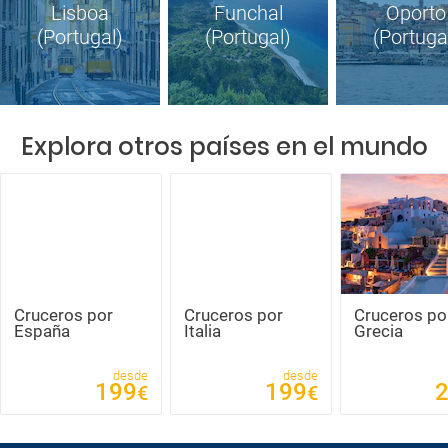
Lisboa
Funchal
Oporto
(Portugal)
(Portugal)
(Portuga
Explora otros países en el mundo
Cruceros
Cruceros
por
por Italia
España
Cruceros por
Crucer
Grecia
Norue
desde
desde
desde
199
199
283
€
€
€