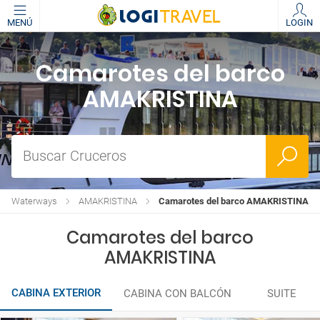
MENÚ
LOGIN
Camarotes del barco
AMAKRISTINA
Buscar Cruceros
AmaWaterways
AMAKRISTINA
Camarotes del barco AMAKRISTINA
Camarotes del barco
AMAKRISTINA
CABINA EXTERIOR
CABINA CON BALCÓN
SUITE