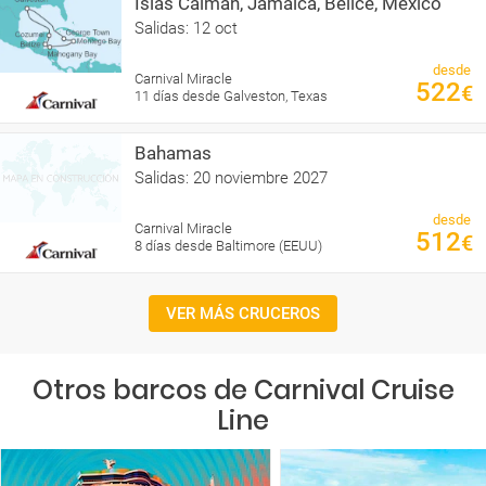
Islas Caimán, Jamaica, Belice, México
Salidas: 12 oct
desde
Carnival Miracle
522
€
11 días desde Galveston, Texas
Bahamas
Salidas: 20 noviembre 2027
desde
Carnival Miracle
512
€
8 días desde Baltimore (EEUU)
VER MÁS CRUCEROS
Otros barcos de Carnival Cruise
Line