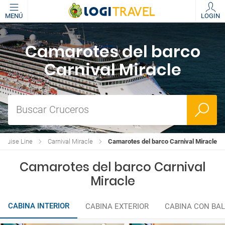
MENÚ
LOGIN
Camarotes del barco
Carnival Miracle
Buscar Cruceros
 Cruise Line
Carnival Miracle
Camarotes del barco Carnival Miracle
Camarotes del barco Carnival
Miracle
CABINA INTERIOR
CABINA EXTERIOR
CABINA CON BA