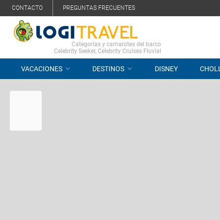
CONTACTO
PREGUNTAS FRECUENTES
Categorías y camarotes del barco
Celebrity Seeker, Celebrity Cruises Fluvial
VACACIONES
DESTINOS
DISNEY
CHOL