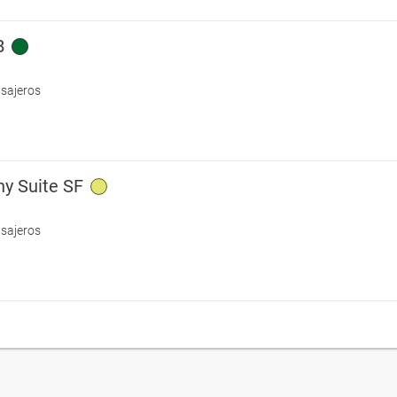
B
asajeros
ony Suite SF
asajeros