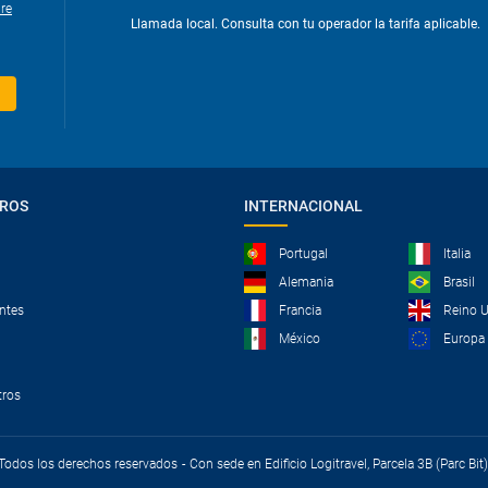
re
Llamada local. Consulta con tu operador la tarifa aplicable.
TROS
INTERNACIONAL
Portugal
Italia
Alemania
Brasil
ntes
Francia
Reino 
México
Europa
tros
- Todos los derechos reservados
Con sede en Edificio Logitravel, Parcela 3B (Parc Bi