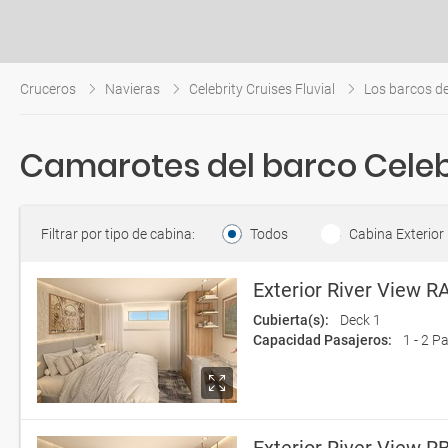
Cruceros
Navieras
Celebrity Cruises Fluvial
Los barcos de
Camarotes del barco Celeb
Filtrar por tipo de cabina:
Todos
Cabina Exterior
Exterior River View R
Cubierta(s):
Deck 1
Capacidad Pasajeros:
1 - 2 P