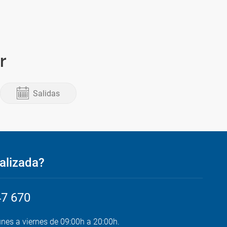
r
Salidas
alizada?
47 670
unes a viernes de 09:00h a 20:00h.