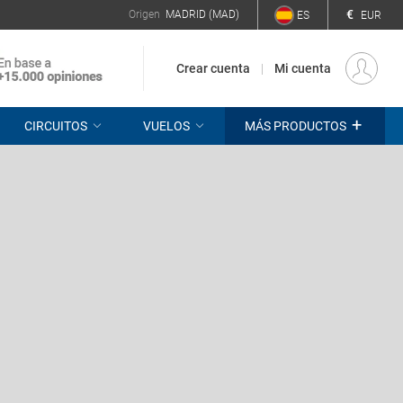
€
Origen
MADRID (MAD)
ES
EUR
Crear cuenta
Mi cuenta
+
CIRCUITOS
VUELOS
MÁS PRODUCTOS