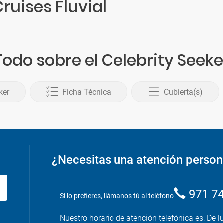
ruises Fluvial
Todo sobre el Celebrity Seeke
ker
Ficha Técnica
Cubierta(s)
¿Necesitas una atención person
971 7
Si lo prefieres, llámanos tú al teléfono
Nuestro horario de atención telefónica es: De l