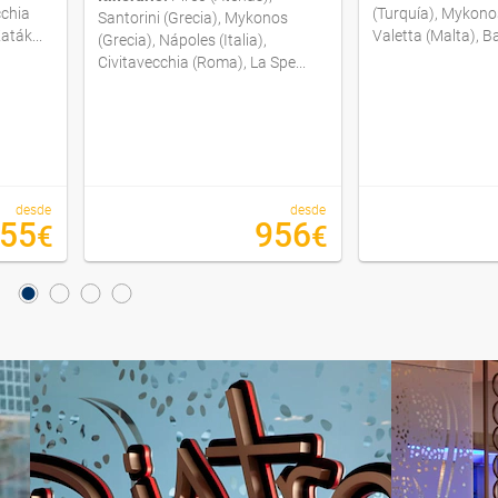
cchia
(Turquía), Mykonos
Santorini (Grecia), Mykonos
aták...
Valetta (Malta), Ba
(Grecia), Nápoles (Italia),
Civitavecchia (Roma), La Spe...
desde
desde
355
956
€
€