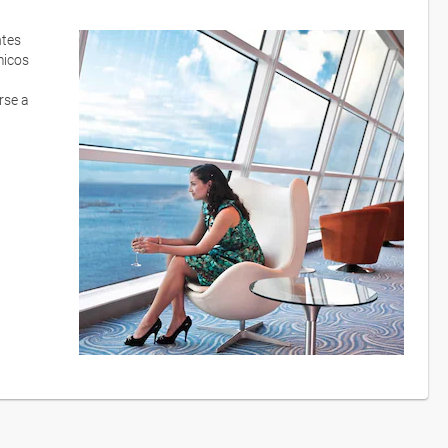
ntes
micos
rse a