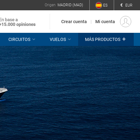
€
Origen
MADRID (MAD)
ES
EUR
Crear cuenta
Mi cuenta
+
CIRCUITOS
VUELOS
MÁS PRODUCTOS