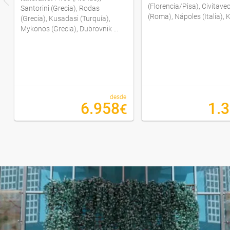
(Florencia/Pisa), Civitave
Santorini (Grecia), Rodas
(Roma), Nápoles (Italia), K
(Grecia), Kusadasi (Turquía),
Mykonos (Grecia), Dubrovnik ...
desde
6.958
1.
€