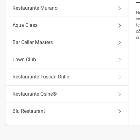
Restaurante Murano
No
v
Aqua Class
te
có
cu
Bar Cellar Masters
Lawn Club
Restaurante Tuscan Grille
Restaurante Qsine®
Blu Restaurant
Aquaspa®