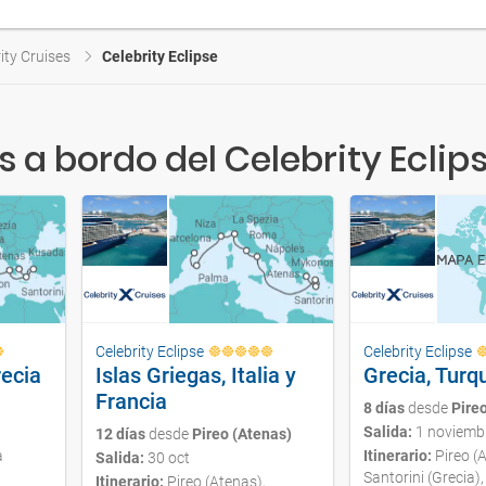
ity Cruises
Celebrity Eclipse
a bordo del Celebrity Eclip
Celebrity Eclipse
Celebrity Eclipse
recia
Islas Griegas, Italia y
Grecia, Turq
Francia
8 días
desde
Pire
Salida:
1 noviemb
12 días
desde
Pireo (Atenas)
a
Itinerario:
Pireo (
Salida:
30 oct
Santorini (Grecia)
Itinerario:
Pireo (Atenas),