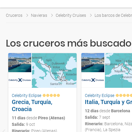
Cruceros
Navieras
Celebrity Cruises
Los barcos de Celebr
Los cruceros más buscados 
Celebrity Eclipse
Celebrity Eclipse
Grecia, Turquía,
Italia, Turquía y G
Croacia
12 días
desde
Barcelona
Salida:
7 sept
11 días
desde
Pireo (Atenas)
Itinerario:
Barcelona, Niz
Salida:
9 oct
(Francia), La Spezia
Itinerario:
Pireo (Atenas),