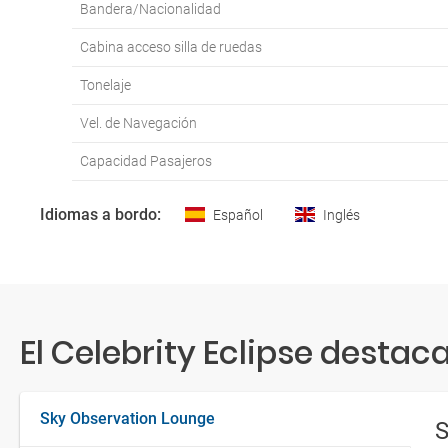
Bandera/Nacionalidad
Cabina acceso silla de ruedas
Tonelaje
Vel. de Navegación
Capacidad Pasajeros
Idiomas a bordo:
Español
Inglés
El Celebrity Eclipse destaca 
Sky Observation Lounge
S