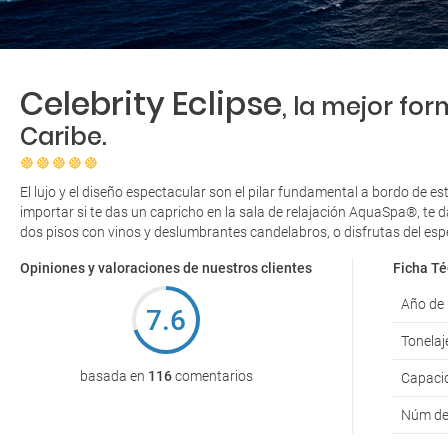
Celebrity Eclipse
, la mejor fo
Caribe.
El lujo y el diseño espectacular son el pilar fundamental a bordo de es
importar si te das un capricho en la sala de relajación AquaSpa®, te d
dos pisos con vinos y deslumbrantes candelabros, o disfrutas del espe
Opiniones y valoraciones de nuestros clientes
Ficha Té
Año de
7.6
Tonelaj
basada en
116
comentarios
Capaci
Núm de 