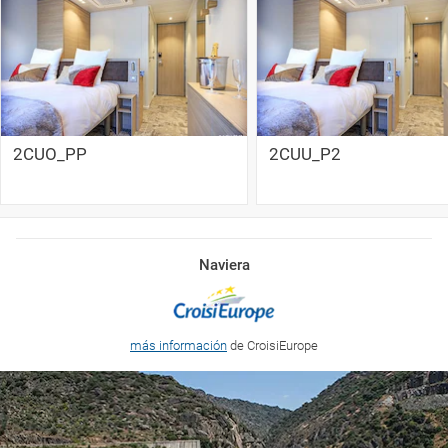
2CUO_PP
2CUU_P2
Naviera
más información
de CroisiEurope