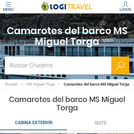
MENÚ
LOGIN
Camarotes del barco MS
Miguel Torga
Buscar Cruceros
oisiEurope
MS Miguel Torga
Camarotes del barco MS Miguel Torga
Camarotes del barco MS Miguel
Torga
CABINA EXTERIOR
SUITE