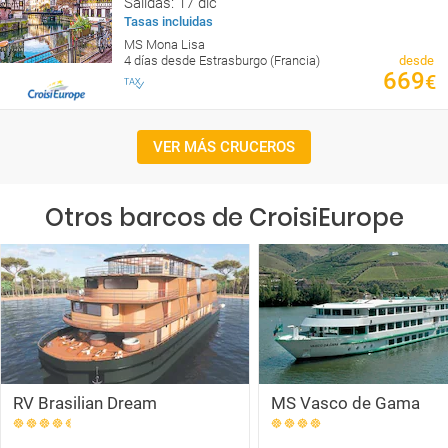
Salidas: 17 dic
Tasas incluidas
MS Mona Lisa
4 días desde Estrasburgo (Francia)
desde
669
€
VER MÁS CRUCEROS
Otros barcos de CroisiEurope
RV Brasilian Dream
MS Vasco de Gama