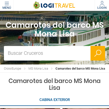
MENÚ
LOGIN
Camarotes del barco MS
Mona Lisa
Buscar Cruceros
de CroisiEurope
MS Mona Lisa
Camarotes del barco MS Mona Lisa
Camarotes del barco MS Mona
Lisa
CABINA EXTERIOR