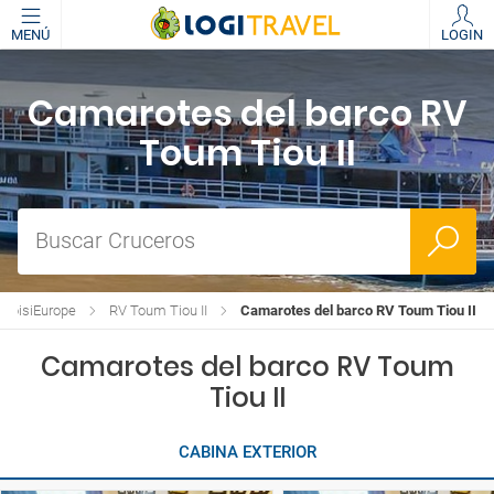
MENÚ
LOGIN
Camarotes del barco RV
Toum Tiou II
Buscar Cruceros
CroisiEurope
RV Toum Tiou II
Camarotes del barco RV Toum Tiou II
Camarotes del barco RV Toum
Tiou II
CABINA EXTERIOR