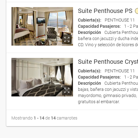
Suite Penthouse PS
Cubierta(s):
PENTHOUSE 11
Capacidad Pasajeros:
1 - 2 P
Descripción
Cubierta Penthou
bañera con jacuzzi y ducha inde
CD. Vino y selección de licores d
Suite Penthouse Crys
Cubierta(s):
PENTHOUSE 11
Capacidad Pasajeros:
1 - 2 P
Descripción
Cubierta Penthou
bajas, bañera con jacuzzi y vis
mayordomo, gimnasio privado, Re
gratuitos al embarcar.
Mostrando
1 - 14
de
14
camarotes