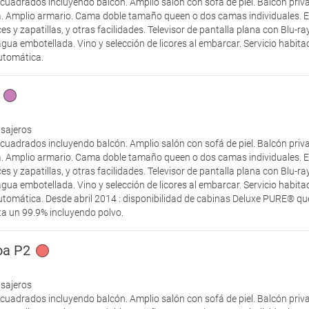
cuadrados incluyendo balcón. Amplio salón con sofá de piel. Balcón priv
. Amplio armario. Cama doble tamaño queen o dos camas individuales. E
 y zapatillas, y otras facilidades. Televisor de pantalla plana con Blu-r
agua embotellada. Vino y selección de licores al embarcar. Servicio habit
automática.
asajeros
cuadrados incluyendo balcón. Amplio salón con sofá de piel. Balcón priv
. Amplio armario. Cama doble tamaño queen o dos camas individuales. E
 y zapatillas, y otras facilidades. Televisor de pantalla plana con Blu-r
agua embotellada. Vino y selección de licores al embarcar. Servicio habit
utomática. Desde abril 2014 : disponibilidad de cabinas Deluxe PURE® que
ta un 99.9% incluyendo polvo.
oa P2
asajeros
cuadrados incluyendo balcón. Amplio salón con sofá de piel. Balcón priv