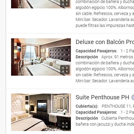
combinación de bañera y ducha
algodón egipcio 100%. Albornoces
sin cable. Refrescos, cerveza y 
Mini bar. Secador. Lavandería a
puede filtras las impurezas has
Deluxe con Balcón Pr
Capacidad Pasajeros:
1 - 2 P
Descripción
Aprox. 91 metros 
combinación de bañera y ducha
algodón egipcio 100%. Albornoces
sin cable. Refrescos, cerveza y 
Mini bar. Secador. Lavandería 
Suite Penthouse PH
Cubierta(s):
PENTHOUSE 11
,
Capacidad Pasajeros:
1 - 2 P
Descripción
Cubierta Penthou
bañera con jacuzzi y ducha inde