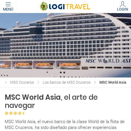
MENÚ
LOGIN
s
MSC Cruceros
Los barcos de MSC Cruceros
MSC World Asia
MSC World Asia
, el arte de
navegar
MSC World Asia, el nuevo barco de la clase World de la flota de
MSC Cruceros, ha sido diseñado para ofrecer experiencias