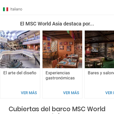
Italiano
El MSC World Asia destaca por...
El arte del diseño
Experiencias
Bares y salo
gastronómicas
VER MÁS
VER MÁS
VER
Cubiertas del barco MSC World