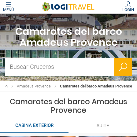
MENÚ
LOGIN
Camarotes del barco
Amadeus Provence
Buscar Cruceros
ision
Amadeus Provence
Camarotes del barco Amadeus Provence
Camarotes del barco Amadeus
Provence
CABINA EXTERIOR
SUITE