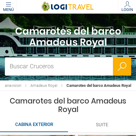
MENÚ
LOGIN
Camarotes del barco
Amadeus Royal
Buscar Cruceros
e Panavision
Amadeus Royal
Camarotes del barco Amadeus Royal
Camarotes del barco Amadeus
Royal
CABINA EXTERIOR
SUITE