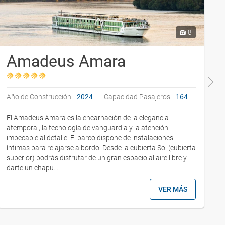
8
Amadeus Amara
Año de Construcción
2024
Capacidad Pasajeros
164
A
El Amadeus Amara es la encarnación de la elegancia
A
atemporal, la tecnología de vanguardia y la atención
e
impecable al detalle. El barco dispone de instalaciones
6
íntimas para relajarse a bordo. Desde la cubierta Sol (cubierta
s
superior) podrás disfrutar de un gran espacio al aire libre y
L
darte un chapu...
e
VER MÁS