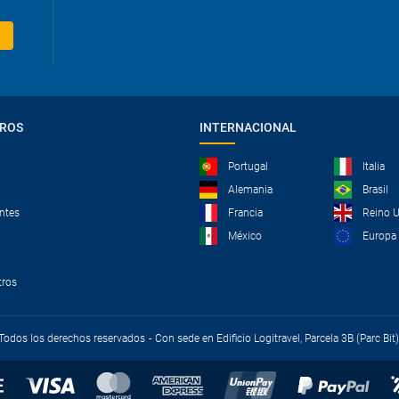
TROS
INTERNACIONAL
Portugal
Italia
Alemania
Brasil
ntes
Francia
Reino 
México
Europa
tros
- Todos los derechos reservados
Con sede en Edificio Logitravel, Parcela 3B (Parc Bi