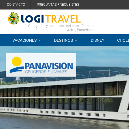
CONTACTO
PREGUNTAS FRECUENTES
Categorías y camarotes del barco Emerald
Astra, Panavision
VACACIONES
DESTINOS
DISNEY
CHOL