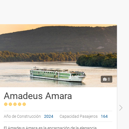
8
Amadeus Amara
Año de Construcción
2024
Capacidad Pasajeros
164
A
El Amadeus Amara es la encarnación de la elegancia
A