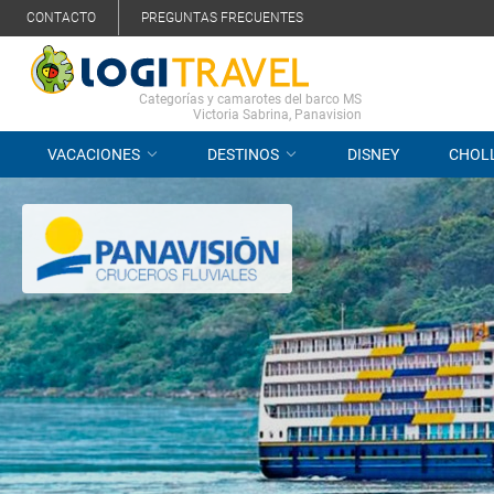
CONTACTO
PREGUNTAS FRECUENTES
Categorías y camarotes del barco MS
Victoria Sabrina, Panavision
VACACIONES
DESTINOS
DISNEY
CHOL