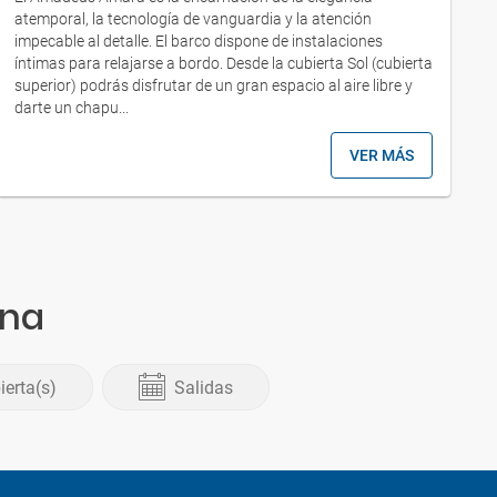
atemporal, la tecnología de vanguardia y la atención
e
impecable al detalle. El barco dispone de instalaciones
6
íntimas para relajarse a bordo. Desde la cubierta Sol (cubierta
s
superior) podrás disfrutar de un gran espacio al aire libre y
L
darte un chapu...
e
VER MÁS
ina
ierta(s)
Salidas