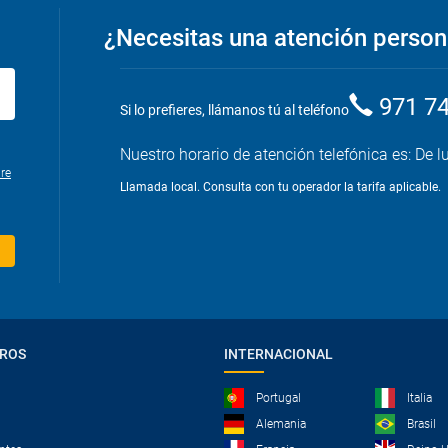
¿Necesitas una atención person
971 7
Si lo prefieres, llámanos tú al teléfono
Nuestro horario de atención telefónica es: De l
re
Llamada local. Consulta con tu operador la tarifa aplicable.
TROS
INTERNACIONAL
Portugal
Italia
Alemania
Brasil