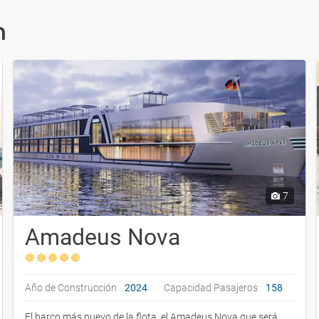
n
7
Amadeus Nova
Año de Construcción
2024
Capacidad Pasajeros
158
El barco más nuevo de la flota, el Amadeus Nova que será