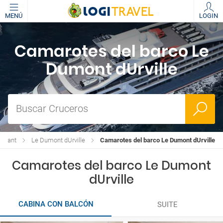
MENÚ
LOGIN
Camarotes del barco Le
Dumont dUrville
Buscar Cruceros
Ponant
Le Dumont dUrville
Camarotes del barco Le Dumont dUrville
Camarotes del barco Le Dumont
dUrville
CABINA CON BALCÓN
SUITE