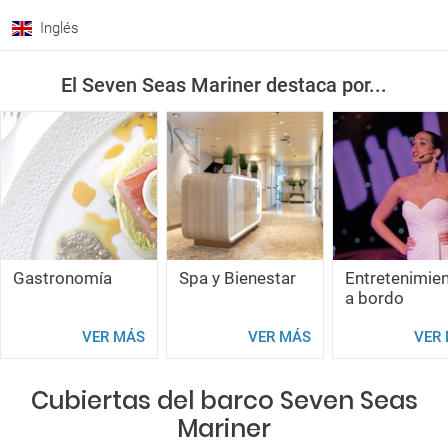
Inglés
Espacio a bordo (ratio tonelaje / pasajero)
Excelente 70:1
El Seven Seas Mariner destaca por...
Gastronomía
Spa y Bienestar
Entretenimie
a bordo
VER MÁS
VER MÁS
VER
Cubiertas del barco Seven Seas
Mariner