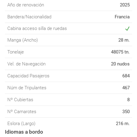
Año de renovación
2025
Bandera/Nacionalidad
Francia
Cabina acceso silla de ruedas
Manga (Ancho)
28 m.
Tonelaje
48075 tn.
Vel. de Navegación
20 nudos
Capacidad Pasajeros
684
Núm de Tripulantes
467
Nº Cubiertas
8
Nº Camarotes
350
Eslora (Largo)
216 m.
Idiomas a bordo
Nivel de servicio (ratio pasajero / tripulación)
Lujo 1:1