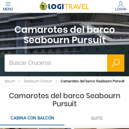
MENÚ
LOGIN
Camarotes del barco
Seabourn Pursuit
Buscar Cruceros
 Seabourn
Seabourn Pursuit
Camarotes del barco Seabourn Pursuit
Camarotes del barco Seabourn
Pursuit
CABINA CON BALCÓN
SUITE