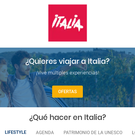
¿Quieres viajar a Italia?
¡Vive múltiples experiencias!
OFERTAS
¿Qué hacer en Italia?
LIFESTYLE
AGENDA
PATRIMONIO DE LA UNESCO
L