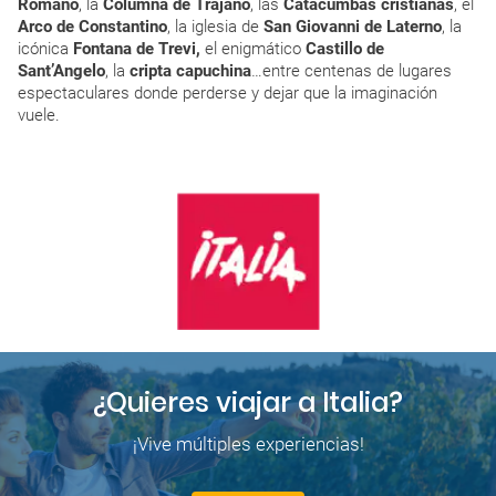
Romano
, la
Columna de Trajano
, las
Catacumbas cristianas
, el
Arco de Constantino
, la iglesia de
San Giovanni de Laterno
, la
icónica
Fontana de Trevi,
el enigmático
Castillo de
Sant’Angelo
, la
cripta capuchina
…entre centenas de lugares
espectaculares donde perderse y dejar que la imaginación
vuele.
¿Quieres viajar a Italia?
¡Vive múltiples experiencias!