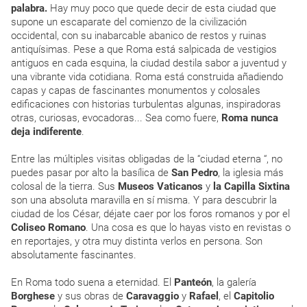
palabra.
Hay muy poco que quede decir de esta ciudad que
supone un escaparate del comienzo de la civilización
occidental, con su inabarcable abanico de restos y ruinas
antiquísimas. Pese a que Roma está salpicada de vestigios
antiguos en cada esquina, la ciudad destila sabor a juventud y
una vibrante vida cotidiana. Roma está construida añadiendo
capas y capas de fascinantes monumentos y colosales
edificaciones con historias turbulentas algunas, inspiradoras
otras, curiosas, evocadoras... Sea como fuere,
Roma nunca
deja indiferente
.
Entre las múltiples visitas obligadas de la “ciudad eterna “, no
puedes pasar por alto la basílica de
San Pedro
, la iglesia más
colosal de la tierra. Sus
Museos Vaticanos
y
la Capilla Sixtina
son una absoluta maravilla en sí misma. Y para descubrir la
ciudad de los César, déjate caer por los foros romanos y por el
Coliseo Romano
. Una cosa es que lo hayas visto en revistas o
en reportajes, y otra muy distinta verlos en persona. Son
absolutamente fascinantes.
En Roma todo suena a eternidad. El
Panteón
, la galería
Borghese
y sus obras de
Caravaggio
y
Rafael
, el
Capitolio