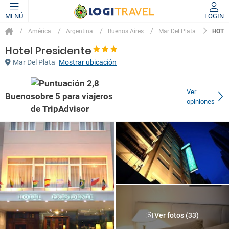
MENÚ
LOGIN
HOTE
América
Argentina
Buenos Aires
Mar Del Plata
Hotel Presidente
Mar Del Plata
Mostrar ubicación
Ver
Bueno
opiniones
Ver fotos (33)