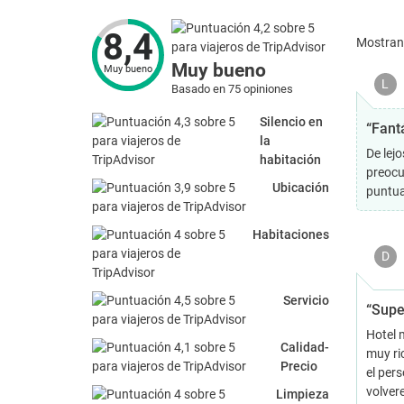
8,4
Mostra
Muy bueno
Muy bueno
L
Basado en 75 opiniones
Silencio en
“Fantá
la
De lejo
habitación
preocu
Ubicación
puntua
Habitaciones
D
Servicio
“Supe
Hotel 
Calidad-
muy ric
Precio
el per
volver
Limpieza