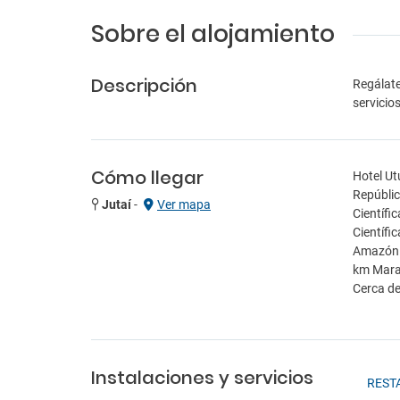
Sobre el alojamiento
Descripción
Regálate
servicios
Cómo llegar
Hotel Ut
Repúblic
Jutaí
-
Ver mapa
Científi
Científi
Amazónic
km Maras
Cerca d
Instalaciones y servicios
REST