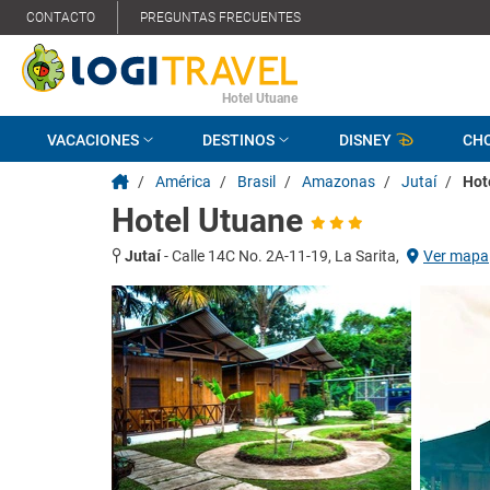
CONTACTO
PREGUNTAS FRECUENTES
Hotel Utuane
VACACIONES
DESTINOS
DISNEY
CH
/
América
/
Brasil
/
Amazonas
/
Jutaí
/
Hot
Hotel Utuane
Jutaí
-
Calle 14C No. 2A-11-19, La Sarita,
Ver mapa