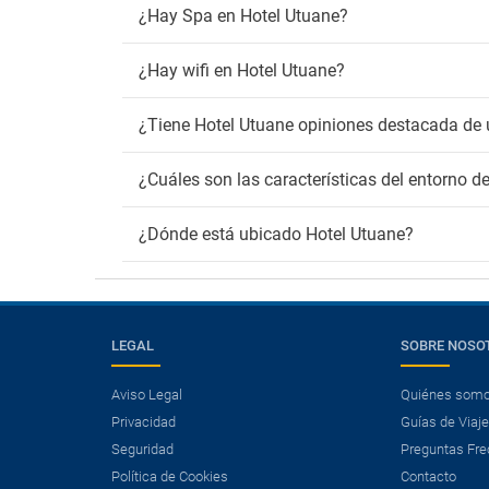
¿Hay Spa en Hotel Utuane?
¿Hay wifi en Hotel Utuane?
¿Tiene Hotel Utuane opiniones destacada de 
¿Cuáles son las características del entorno d
¿Dónde está ubicado Hotel Utuane?
LEGAL
SOBRE NOSO
Aviso Legal
Quiénes som
Privacidad
Guías de Viaj
Seguridad
Preguntas Fre
Política de Cookies
Contacto