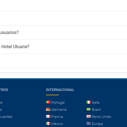
usuarios?
e Hotel Utuane?
TROS
INTERNACIONAL
os
Portugal
Italia
es
Alemania
Brasil
cuentes
Francia
Reino Unido
México
Europa