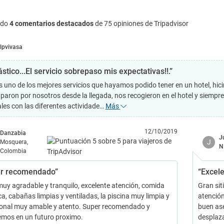
ndo
4 comentarios destacados
de 75 opiniones de Tripadvisor
lpvivasa
stico...El servicio sobrepaso mis expectativas!!.”
s uno de los mejores servicios que hayamos podido tener en un hotel, hicim
paron por nosotros desde la llegada, nos recogieron en el hotel y siemp
les con las diferentes actividade…
Más
12/10/2019
Danzabia
J
J
Mosquera,
N
Colombia
r recomendado”
“Excel
muy agradable y tranquilo, excelente atención, comida
Gran si
a, cabañas limpias y ventiladas, la piscina muy limpia y
atención
sonal muy amable y atento. Super recomendado y
buen as
emos en un futuro proximo.
desplaza