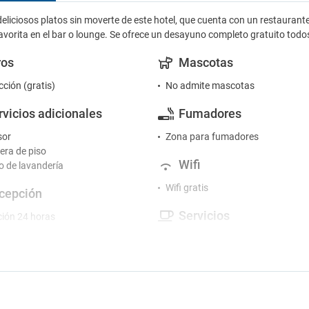
eliciosos platos sin moverte de este hotel, que cuenta con un restaurante
avorita en el bar o lounge. Se ofrece un desayuno completo gratuito todos 
ros
Mascotas
cción (gratis)
No admite mascotas
rvicios adicionales
Fumadores
sor
Zona para fumadores
ra de piso
Wifi
io de lavandería
Wifi gratis
cepción
Servicios
ión 24 horas
o de conserjería
Balcón
Caja fuerte
tretenimiento
Centro de conferencias
e juegos
Jardín
 televisión
Lavandería