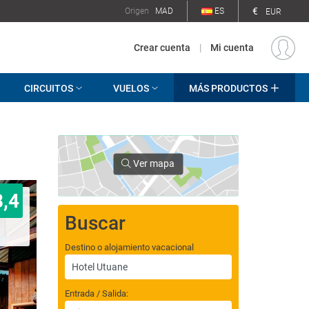
€
Origen
MAD
ES
EUR
Crear cuenta
|
Mi cuenta
CIRCUITOS
VUELOS
MÁS PRODUCTOS
Ver mapa
8,4
Buscar
Destino o alojamiento vacacional
Entrada / Salida: