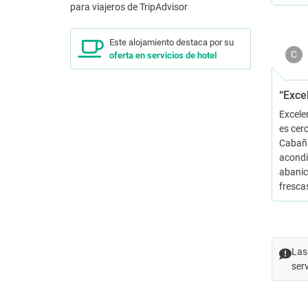
Este alojamiento destaca por su
C
oferta en servicios de hotel
“Exce
Excelen
es cer
Cabaña
acondi
abanic
fresca
Las
ser