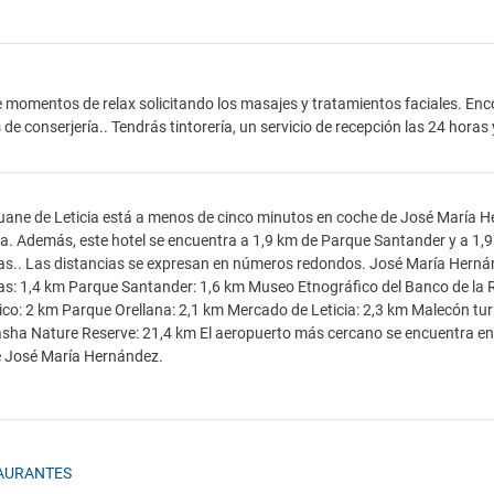
 momentos de relax solicitando los masajes y tratamientos faciales. Enco
 de conserjería.. Tendrás tintorería, un servicio de recepción las 24 horas
uane de Leticia está a menos de cinco minutos en coche de José María H
a. Además, este hotel se encuentra a 1,9 km de Parque Santander y a 1,9
cas.. Las distancias se expresan en números redondos. José María Herná
cas: 1,4 km Parque Santander: 1,6 km Museo Etnográfico del Banco de la
o: 2 km Parque Orellana: 2,1 km Mercado de Leticia: 2,3 km Malecón tu
ha Nature Reserve: 21,4 km El aeropuerto más cercano se encuentra en L
e José María Hernández.
AURANTES