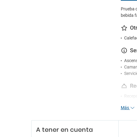
Prueba d
bebida f
Ot
Calefa
Se
Ascen
Camare
Servic
Re
Recepc
Servici
Más
En
Sala d
A tener en cuenta
Sala de