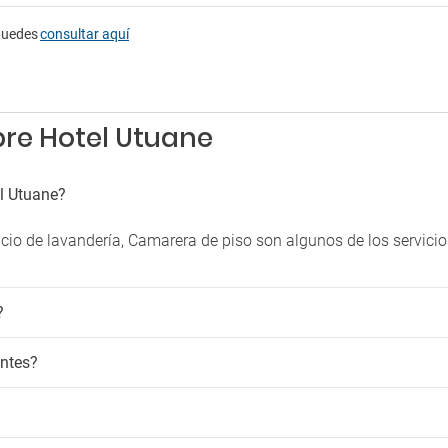
Sala de banquetes y eventos
rking
Sala de reuniones
puedes
consultar aquí
Secador
g cercano
Servicio de habitaciones
Terraza
Venta de entradas
bre Hotel Utuane
Venta de excursiones
el Utuane?
rvicio de lavandería, Camarera de piso son algunos de los servic
?
antes?