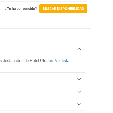
Accesibilidad
¿Te ha convencido?
BUSCAR DISPONIBILIDAD
No accesible silla de ruedas
ios destacados de Hotel Utuane.
Ver lista