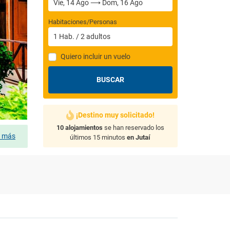
Habitaciones/Personas
1
Hab.
/
2
adultos
Quiero incluir un vuelo
BUSCAR
¡Destino muy solicitado!
10 alojamientos
se han reservado los
s más
últimos 15 minutos
en Jutaí