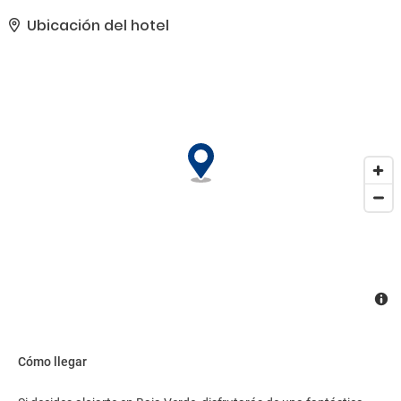
disposición. Hay un aparcamiento sin asistencia gratuito
disponible..
Ubicación del hotel
Cómo llegar