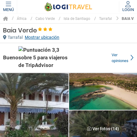
MENÚ
LOGIN
BAIA VE
África
Cabo Verde
Isla de Santiago
Tarrafal
Baia Verde
Tarrafal
Mostrar ubicación
Ver
Bueno
opiniones
Ver fotos (14)