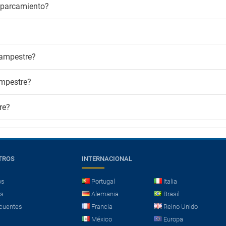
aparcamiento?
Campestre?
ampestre?
re?
TROS
INTERNACIONAL
os
Portugal
Italia
es
Alemania
Brasil
cuentes
Francia
Reino Unido
México
Europa