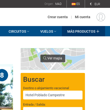
€
Origen
MAD
ES
EUR
Crear cuenta
|
Mi cuenta
CIRCUITOS
VUELOS
MÁS PRODUCTOS
Ver mapa
8
Buscar
Destino o alojamiento vacacional
Entrada / Salida: