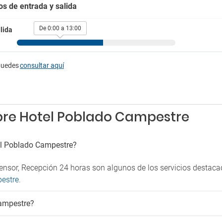
Venta de entradas
á permitido fumar
os de entrada y salida
De 0:00 a 13:00
lida
puedes
consultar aquí
bre Hotel Poblado Campestre
el Poblado Campestre?
scensor, Recepción 24 horas son algunos de los servicios desta
pestre
.
Campestre?