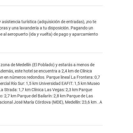
sistencia turística (adquisición de entradas), ¡no te
horas y una lavandería a tu disposición. Pagando un
 al aeropuerto (ida y vuelta) de pago y aparcamiento
 zona de Medellín (El Poblado) y estarás a menos de
demás, este hotel se encuentra a 2,4 km de Clínica
an en números redondos. Parque lineal La Frontera: 0,7
rcial Río Sur: 1,5 km Universidad EAFIT: 1,5 km Museo
l La Strada: 1,7 km Clínica Las Vegas: 2,3 km Parque
do: 2,7 km Parque del Bailarín: 2,8 km Parque de Las
cional José María Córdova (MDE), Medellín: 23,6 km . A