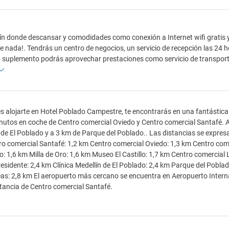
ín donde descansar y comodidades como conexión a Internet wifi gratis y a
de nada!. Tendrás un centro de negocios, un servicio de recepción las 24 
suplemento podrás aprovechar prestaciones como servicio de transporte
es alojarte en Hotel Poblado Campestre, te encontrarás en una fantástica
nutos en coche de Centro comercial Oviedo y Centro comercial Santafé. A
 de El Poblado y a 3 km de Parque del Poblado.. Las distancias se expres
o comercial Santafé: 1,2 km Centro comercial Oviedo: 1,3 km Centro come
llo: 1,6 km Milla de Oro: 1,6 km Museo El Castillo: 1,7 km Centro comercia
residente: 2,4 km Clínica Medellín de El Poblado: 2,4 km Parque del Pobla
s: 2,8 km El aeropuerto más cercano se encuentra en Aeropuerto Interna
tancia de Centro comercial Santafé.