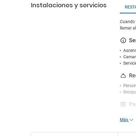
Instalaciones y servicios
REST
Cuando t
llamar a
Se
Ascen
Camare
Servic
Re
Person
Recepc
Pa
Parkin
Más
Fu