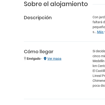
Sobre el alojamiento
Descripción
Con jard
faltará 
pequeño 
s…
Más
Cómo llegar
Si decid
cinco mi
Envigado
-
Ver mapa
Medellín
km Centr
El Casti
Lineal P
Chimenea
poca dis