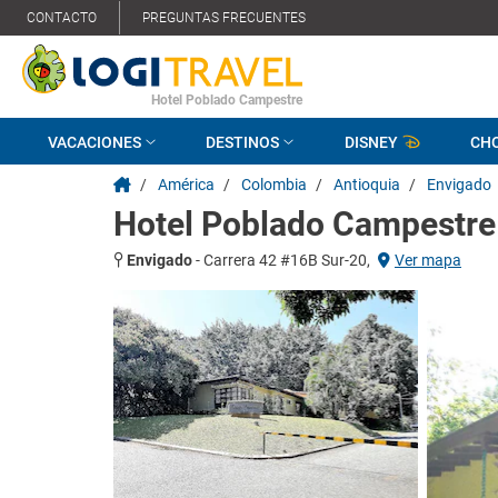
CONTACTO
PREGUNTAS FRECUENTES
Hotel Poblado Campestre
VACACIONES
DESTINOS
DISNEY
CH
/
América
/
Colombia
/
Antioquia
/
Envigado
Hotel Poblado Campestre
Envigado
-
Carrera 42 #16B Sur-20,
Ver mapa