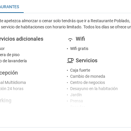
AURANTES
e apetezca almorzar o cenar solo tendrás que ir a Restaurante Poblado, e
l servicio de habitaciones con horario limitado. Todos los días se ofrece 
rvicios adicionales
Wifi
sor
Wifi gratis
ra de piso
Servicios
io de lavandería
Caja fuerte
cepción
Cambio de moneda
al Multiidioma
Centro de negocios
ión 24 horas
Desayuno en la habitación
Jardín
rking
Prensa
Secador
g
Seguridad
Servicio de habitaciones
madores
Servicio médico