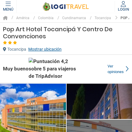
MENÚ
LOGIN
POP A
América
Colombia
Cundinamarca
Tocancipa
Pop Art Hotel Tocancipá Y Centro De
Convenciones
Tocancipa
Mostrar ubicación
Ver
Muy bueno
opiniones