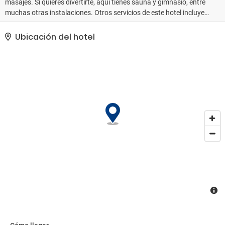
masajes. Si quieres divertirte, aquí tienes sauna y gimnasio, entre
muchas otras instalaciones. Otros servicios de este hotel incluyen
conexión a Internet wifi gratis, servicios de conserjería y una zona
recreativa o sala de juegos.. Tendrás un centro de negocios, un
Ubicación del hotel
servicio de recepción las 24 horas y consigna de equipaje a tu
disposición. Las instalaciones para eventos de este hotel incluyen
centro de conferencias y salas de reuniones. Pagando un
pequeño suplemento podrás aprovechar prestaciones como
servicio de transporte al aeropuerto (ida y vuelta) disponible 24
horas y aparcamiento sin asistencia gratuito..