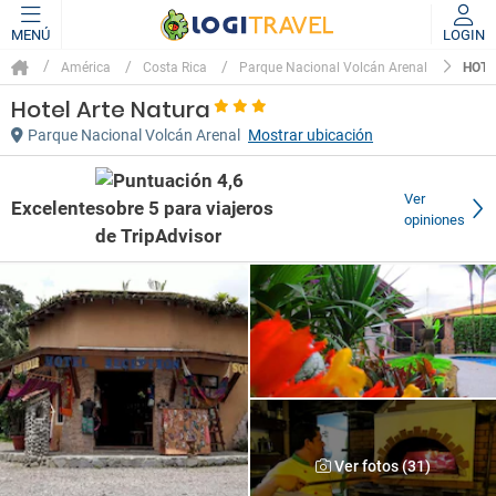
MENÚ
LOGIN
HOTE
América
Costa Rica
Parque Nacional Volcán Arenal
Hotel Arte Natura
Parque Nacional Volcán Arenal
Mostrar ubicación
Ver
Excelente
opiniones
Ver fotos (31)