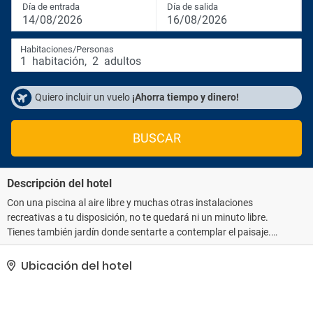
Día de entrada
Día de salida
14/08/2026
16/08/2026
Habitaciones/Personas
1
habitación
,
2
adultos
Quiero incluir un vuelo
¡Ahorra tiempo y dinero!
BUSCAR
Descripción del hotel
Con una piscina al aire libre y muchas otras instalaciones
recreativas a tu disposición, no te quedará ni un minuto libre.
Tienes también jardín donde sentarte a contemplar el paisaje.
Recorre rápida y cómodamente las principales atracciones de la
zona gracias al servicio de transporte (de pago).. Tendrás
Ubicación del hotel
consigna de equipaje, una lavandería y una caja fuerte en
recepción a tu disposición. Pagando un pequeño suplemento
podrás aprovechar prestaciones como servicio de transporte al