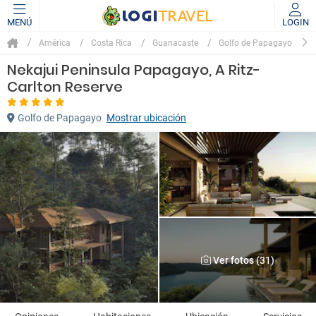
MENÚ
LOGIN
América
Costa Rica
Guanacaste
Golfo de Papagayo
Nekajui Peninsula Papagayo, A Ritz-
Carlton Reserve
Golfo de Papagayo
Mostrar ubicación
Ver fotos (31)