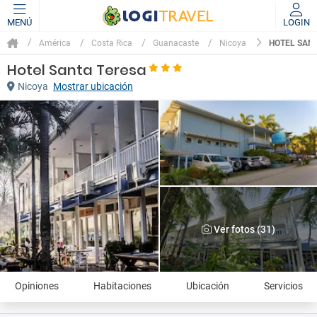
MENÚ
LOGIN
HOTEL SAN
América
Costa Rica
Guanacaste
Nicoya
Hotel Santa Teresa
Nicoya
Mostrar ubicación
Ver fotos (31)
Opiniones
Habitaciones
Ubicación
Servicios