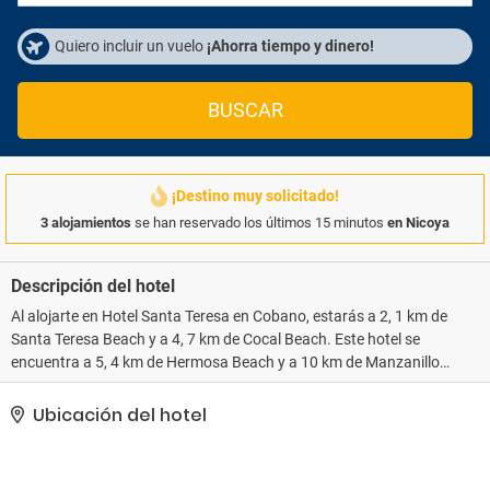
Quiero incluir un vuelo
¡Ahorra tiempo y dinero!
BUSCAR
¡Destino muy solicitado!
3 alojamientos
se han reservado los últimos 15 minutos
en Nicoya
Descripción del hotel
Al alojarte en Hotel Santa Teresa en Cobano, estarás a 2, 1 km de
Santa Teresa Beach y a 4, 7 km de Cocal Beach. Este hotel se
encuentra a 5, 4 km de Hermosa Beach y a 10 km de Manzanillo
Beach. Aprovecha las opciones de esparcimiento, como una
piscina al aire libre, o disfruta de la vista desde la terraza y el
Ubicación del hotel
jardín. Entre los servicios adicionales de este hotel se incluyen wifi
gratis y servicios de conserjería. Tendrás a tu disposición
recepción disponible las 24 horas, resguardo de equipaje y