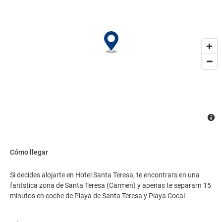
lavandería. Siéntete como en casa en una de las 26 habitaciones
con aire acondicionado y televisión de pantalla plana. La conexión
a internet wifi gratis te mantendrá en contacto con los tuyos;
también podrás ver tu programa favorito en la televisión por
cable. El baño cuenta con ducha y artículos de tocador gratuitos.
Las comodidades incluyen teléfono, además de caja fuerte y
cafetera/tetera.
Cómo llegar
Si decides alojarte en Hotel Santa Teresa, te encontrars en una
fantstica zona de Santa Teresa (Carmen) y apenas te separarn 15
minutos en coche de Playa de Santa Teresa y Playa Cocal