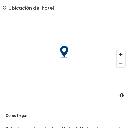
check-out exprés, consigna de equipaje y una caja fuerte en
recepción a tu disposición. Pagando un pequeño suplemento
Ubicación del hotel
podrás aprovechar prestaciones como servicio de transporte al
aeropuerto (ida y vuelta) de pago y aparcamiento sin asistencia
gratuito..
Cómo llegar