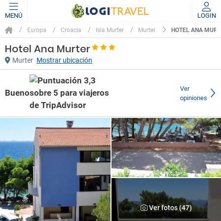
MENÚ
LOGIN
HOTEL ANA MUR
Europa
Croacia
Isla Murter
Murter
Hotel Ana Murter
Murter
Mostrar ubicación
Ver
Bueno
opiniones
Ver fotos (47)