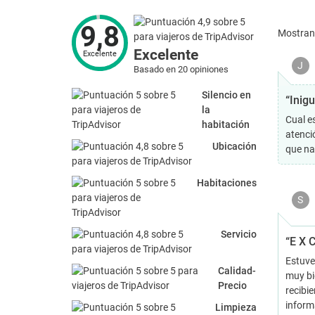
9,8
Mostra
Excelente
Excelente
J
Basado en 20 opiniones
Silencio en
“Inigu
la
Cual es
habitación
atenci
Ubicación
que na
Habitaciones
S
Servicio
“E X C
Estuve
Calidad-
muy bi
Precio
recibi
informa
Limpieza