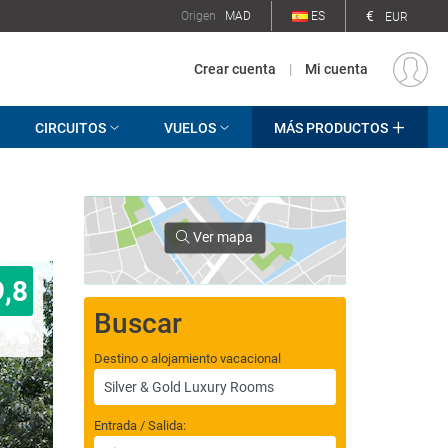
€
Origen
MAD
ES
EUR
Crear cuenta
|
Mi cuenta
CIRCUITOS
VUELOS
MÁS PRODUCTOS
Ver mapa
9,8
Buscar
Destino o alojamiento vacacional
Entrada / Salida: