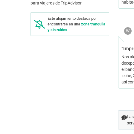
habita
Este alojamiento destaca por
encontrarse en una
zona tranquila
y sin ruidos
W
“Impr
Nos al
decepc
el baño
leche, 
así co
Las
ser