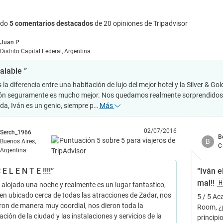
ndo
5 comentarios destacados
de 20 opiniones de Tripadvisor
Juan P
Distrito Capital Federal, Argentina
alable ”
 la diferencia entre una habitación de lujo del mejor hotel y la Silver &
ón seguramente es mucho mejor. Nos quedamos realmente sorprendidos de
da, Iván es un genio, siempre p…
Más
02/07/2016
Serch_1966
B
B
Buenos Aires,
C
Argentina
 E L E N T E !!!!”
“Iván e
mal!! 
 alojado una noche y realmente es un lugar fantastico,
en ubicado cerca de todas las atracciones de Zadar, nos
5 / 5 Ac
eron de manera muy coordial, nos dieron toda la
Room, ¿p
ción de la ciudad y las instalaciones y servicios de la
principi