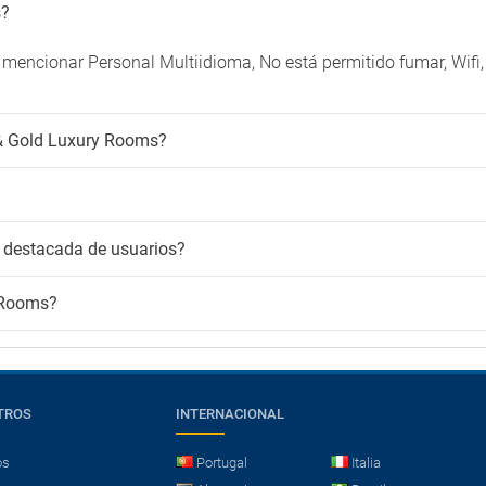
s?
mencionar Personal Multiidioma, No está permitido fumar, Wifi
r & Gold Luxury Rooms?
 destacada de usuarios?
y Rooms?
TROS
INTERNACIONAL
os
Portugal
Italia