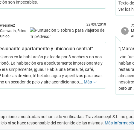
ción son impecables.
Texto de
ver los 
23/09/2019
weejake2
7
7
Carnwath, Reino
M
Unido
A
esionante apartamento y ubicación central”
“¡Marav
ojamos en la habitación plateada por 3 noches y no nos
Iván fue
ionó. La habitación era absolutamente impresionante y
habían d
 era simplemente, ¡guau! Había una tetera, té, café,
restaura
2 botellas de vino, té helado, agua y aperitivos para usar,
almacena
mo un secador de pelo y aire acondicionado.…
Más
nosotros
pero un
 opiniones mostradas no han sido verificadas. Travelconcept S.L. no gar
vicio ni se hace responsable del contenido de las mismas.
Más Informaci