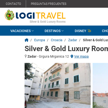
CONTACTO
PREGUNTAS FRECUENTES
Silver & Gold Luxury Rooms
VACACIONES
DESTINOS
DISNEY
CH
/
Europa
/
Croacia
/
Zadar
/
Silver & Gold L
Silver & Gold Luxury Roo
Zadar
-
Grgura Mrganica 12
Ver mapa